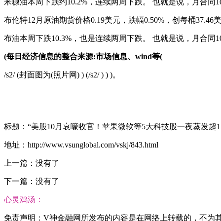
米糠油本周下跌约10.2%，连续两周下跌。 也就是说，月合同1
布伦特12月原油期货价格0.19美元，跌幅0.50%，创每桶37.
布油本周下跌10.3%，也是连续两周下跌。 也就是说，月合同10
(每日经济信息的整合来源:市场信息、wind等(
/s2/ (封面图为(照片网) ) (/s2/ ) ) )。
标题：“美股10月哀嚎收官！苹果微软等5大科技股一夜蒸发超1
地址：http://www.vsunglobal.com/vskj/843.html
上一篇：没有了
下一篇：没有了
心灵鸡汤：
免责声明：V神金融网所发布的内容是在网络上转载的，不为其真实