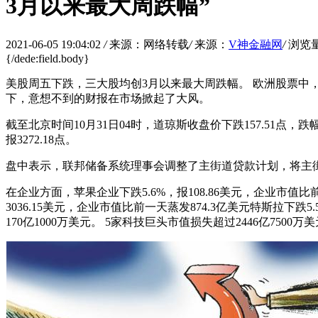
3月以来最大周跌幅”
2021-06-05 19:04:02
/
来源：网络转载
/
来源：
V神金融网
/
浏览
{/dede:field.body}
美股周五下跌，三大股均创3月以来最大周跌幅。 欧洲股票中，德国
下，意想不到的财报在市场掀起了大风。
截至北京时间10月31日04时，道琼斯收盘价下跌157.51点，跌幅0.5
报3272.18点。
盘中表示，联邦储备系统理事会调整了主街道贷款计划，将主街
在企业方面，苹果企业下跌5.6%，报108.86美元，企业市值比前一
3036.15美元，企业市值比前一天蒸发874.3亿美元特斯拉下跌5
170亿1000万美元。 5家科技巨头市值损失超过2446亿7500