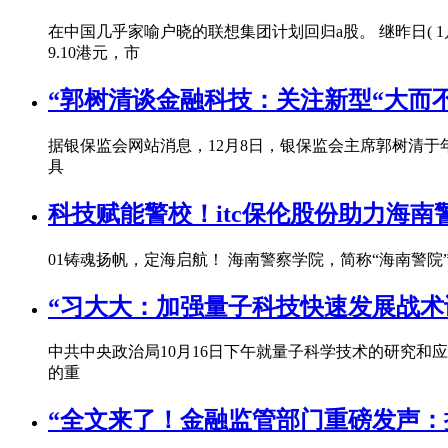
在中国几乎家喻户晓的联想集团计划回归a股。 继昨日( 1月12日
9.10港元，市
“郭树清谈金融科技：关注新型“大而
据银保监会网站消息，12月8日，银保监会主席郭树清
具
科技赋能警校！itc保伦股份助力海
01铸魂扬帆，定海启航！ 海南警察学院，简称“海南
“习大大：加强量子科技快速发展战术
中共中央政治局10月16日下午就量子科学技术的研究和
的重
“全文来了！金融监管部门重磅发声