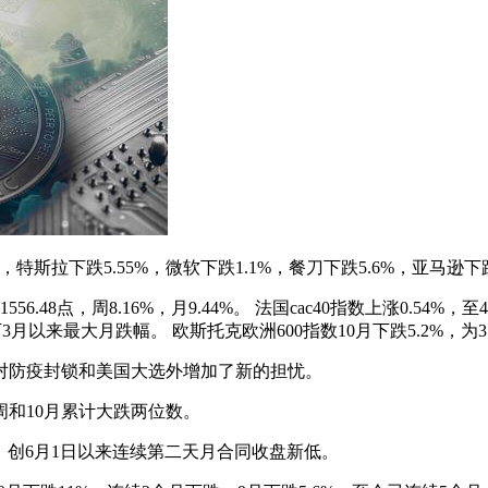
3%，特斯拉下跌5.55%，微软下跌1.1%，餐刀下跌5.6%，亚马逊
8点，周8.16%，月9.44%。 法国cac40指数上涨0.54%，至459
指均创下3月以来最大月跌幅。 欧斯托克欧洲600指数10月下跌5.2%
对防疫封锁和美国大选外增加了新的担忧。
和10月累计大跌两位数。
美元/桶，创6月1日以来连续第二天月合同收盘新低。