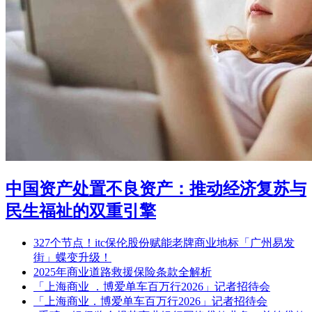
中国资产处置不良资产：推动经济复苏与
民生福祉的双重引擎
327个节点！itc保伦股份赋能老牌商业地标「广州易发
街」蝶变升级！
2025年商业道路救援保险条款全解析
「上海商业 ．博爱单车百万行2026」记者招待会
「上海商业．博爱单车百万行2026」记者招待会