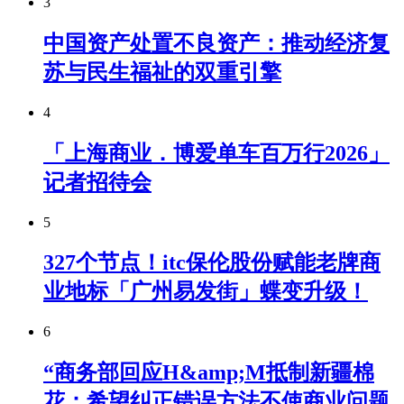
3
中国资产处置不良资产：推动经济复
苏与民生福祉的双重引擎
4
「上海商业．博爱单车百万行2026」
记者招待会
5
327个节点！itc保伦股份赋能老牌商
业地标「广州易发街」蝶变升级！
6
“商务部回应H&amp;M抵制新疆棉
花：希望纠正错误方法不使商业问题