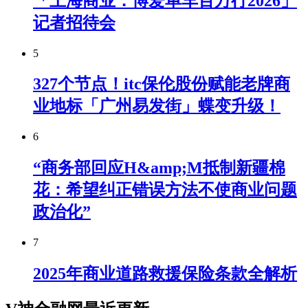
「上海商业．博爱单车百万行2026」
记者招待会
5
327个节点！itc保伦股份赋能老牌商
业地标「广州易发街」蝶变升级！
6
“商务部回应H&amp;M抵制新疆棉
花：希望纠正错误方法不使商业问题
政治化”
7
2025年商业道路救援保险条款全解析