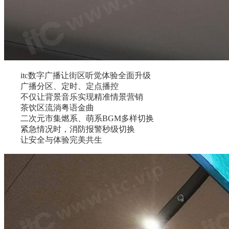
itc数字广播让街区听觉体验全面升级
广播分区、定时、定点播控
不仅让背景音乐实现精准情景营销
茶饮区流淌粤语金曲
二次元市集燃系、萌系BGM多样切换
紧急情况时，消防报警秒级切换
让安全与体验完美共生