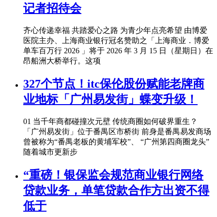
记者招待会
齐心传递幸福 共踏爱心之路 为青少年点亮希望 由博爱
医院主办、上海商业银行冠名赞助之「上海商业．博爱
单车百万行 2026 」将于 2026 年 3 月 15 日（星期日）在
昂船洲大桥举行。这项
327个节点！itc保伦股份赋能老牌商
业地标「广州易发街」蝶变升级！
01 当千年商都碰撞次元壁 传统商圈如何破界重生？
「广州易发街」位于番禺区市桥街 前身是番禺易发商场
曾被称为“番禺老板的黄埔军校”、 “广州第四商圈龙头”
随着城市更新步
“重磅！银保监会规范商业银行网络
贷款业务，单笔贷款合作方出资不得
低于