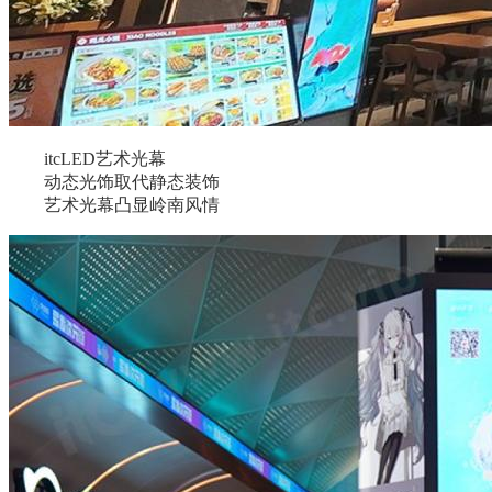
itcLED艺术光幕
动态光饰取代静态装饰
艺术光幕凸显岭南风情