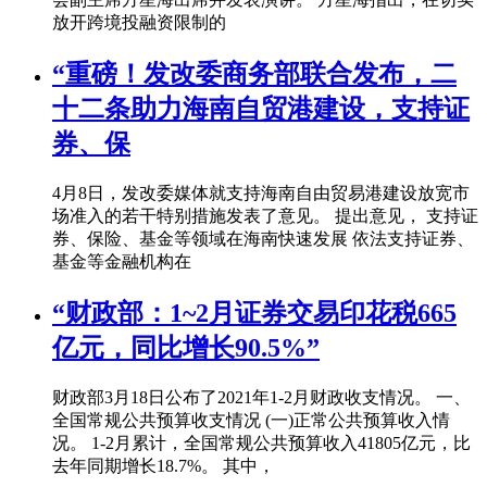
放开跨境投融资限制的
“重磅！发改委商务部联合发布，二
十二条助力海南自贸港建设，支持证
券、保
4月8日，发改委媒体就支持海南自由贸易港建设放宽市
场准入的若干特别措施发表了意见。 提出意见， 支持证
券、保险、基金等领域在海南快速发展 依法支持证券、
基金等金融机构在
“财政部：1~2月证券交易印花税665
亿元，同比增长90.5%”
财政部3月18日公布了2021年1-2月财政收支情况。 一、
全国常规公共预算收支情况 (一)正常公共预算收入情
况。 1-2月累计，全国常规公共预算收入41805亿元，比
去年同期增长18.7%。 其中，