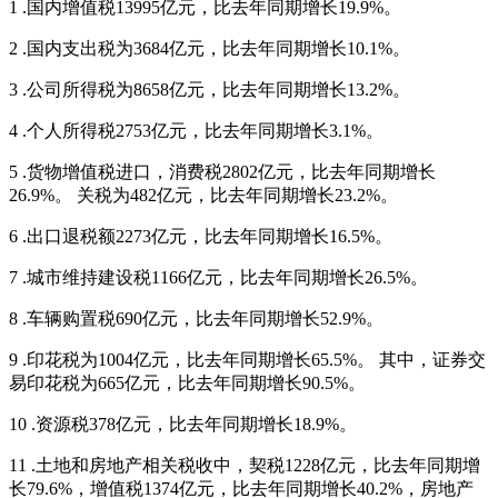
1 .国内增值税13995亿元，比去年同期增长19.9%。
2 .国内支出税为3684亿元，比去年同期增长10.1%。
3 .公司所得税为8658亿元，比去年同期增长13.2%。
4 .个人所得税2753亿元，比去年同期增长3.1%。
5 .货物增值税进口，消费税2802亿元，比去年同期增长
26.9%。 关税为482亿元，比去年同期增长23.2%。
6 .出口退税额2273亿元，比去年同期增长16.5%。
7 .城市维持建设税1166亿元，比去年同期增长26.5%。
8 .车辆购置税690亿元，比去年同期增长52.9%。
9 .印花税为1004亿元，比去年同期增长65.5%。 其中，证券交
易印花税为665亿元，比去年同期增长90.5%。
10 .资源税378亿元，比去年同期增长18.9%。
11 .土地和房地产相关税收中，契税1228亿元，比去年同期增
长79.6%，增值税1374亿元，比去年同期增长40.2%，房地产