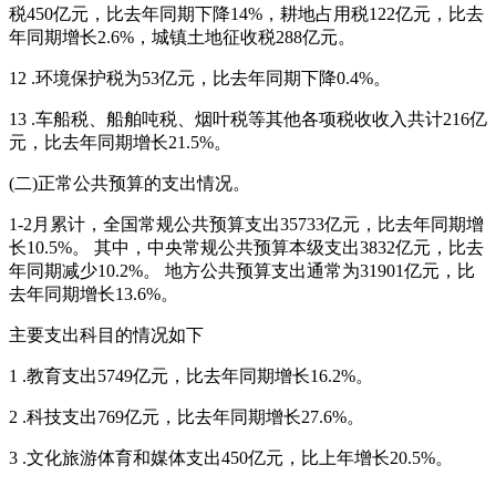
税450亿元，比去年同期下降14%，耕地占用税122亿元，比去
年同期增长2.6%，城镇土地征收税288亿元。
12 .环境保护税为53亿元，比去年同期下降0.4%。
13 .车船税、船舶吨税、烟叶税等其他各项税收收入共计216亿
元，比去年同期增长21.5%。
(二)正常公共预算的支出情况。
1-2月累计，全国常规公共预算支出35733亿元，比去年同期增
长10.5%。 其中，中央常规公共预算本级支出3832亿元，比去
年同期减少10.2%。 地方公共预算支出通常为31901亿元，比
去年同期增长13.6%。
主要支出科目的情况如下
1 .教育支出5749亿元，比去年同期增长16.2%。
2 .科技支出769亿元，比去年同期增长27.6%。
3 .文化旅游体育和媒体支出450亿元，比上年增长20.5%。