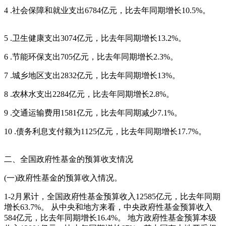
4 .社会保障和就业支出6784亿元，比去年同期增长10.5%。
5 .卫生健康支出3074亿元，比去年同期增长13.2%。
6 .节能环保支出705亿元，比去年同期增长2.3%。
7 .城乡地区支出2832亿元，比去年同期增长13%。
8 .农林水支出2284亿元，比去年同期增长2.8%。
9 .交通运输费用1581亿元，比去年同期减少7.1%。
10 .债务利息支付额为1125亿元，比去年同期增长17.7%。
二、全国政府性基金的预算收支情况
(一)政府性基金的预算收入情况。
1-2月累计，全国政府性基金预算收入12585亿元，比去年同期
增长63.7%。 从中央和地方来看，中央政府性基金预算收入
584亿元，比去年同期增长16.4%。 地方政府性基金预算本级