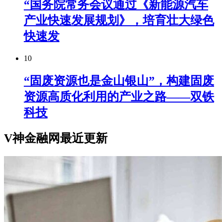
“国务院常务会议通过《新能源汽车
产业快速发展规划》，培育壮大绿色
快速发
10
“固废资源也是金山银山”，构建固废
资源高质化利用的产业之路——双铁
科技
V神金融网最近更新