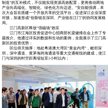
制造”的互补模式，不仅能实现资源高效配置，更将推动两地
产业向高端化、智能化、绿色化方向迈进。”安自能强调，本
次大会旨在搭建一个开放共享的交流平台，促进深江企业深度
对接，加速形成“创新链在深圳、产业链在江门”的协同发展格
局。
江门高新区释放“强磁场”效应
江门市江海区投资促进中心招商部长梁健烽在会上作了专
题推介。他通过详实的数据和生动的案例，全面展示了江门高
新区的投资优势：
区位得天独厚：地处粤港澳大湾区“黄金内湾”，毗邻深
圳，深中通道、黄茅海跨海通道等重大交通枢纽的建成，使江
门与深圳的时空距离缩短至1小时以内；