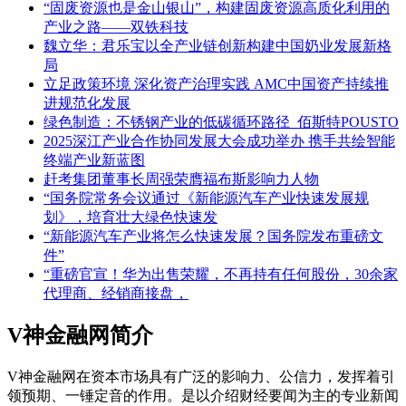
“固废资源也是金山银山”，构建固废资源高质化利用的
产业之路——双铁科技
魏立华：君乐宝以全产业链创新构建中国奶业发展新格
局
立足政策环境 深化资产治理实践 AMC中国资产持续推
进规范化发展
绿色制造：不锈钢产业的低碳循环路径_佰斯特POUSTO
2025深江产业合作协同发展大会成功举办 携手共绘智能
终端产业新蓝图
赶考集团董事长周强荣膺福布斯影响力人物
“国务院常务会议通过《新能源汽车产业快速发展规
划》，培育壮大绿色快速发
“新能源汽车产业将怎么快速发展？国务院发布重磅文
件”
“重磅官宣！华为出售荣耀，不再持有任何股份，30余家
代理商、经销商接盘，
V神金融网简介
V神金融网在资本市场具有广泛的影响力、公信力，发挥着引
领预期、一锤定音的作用。是以介绍财经要闻为主的专业新闻