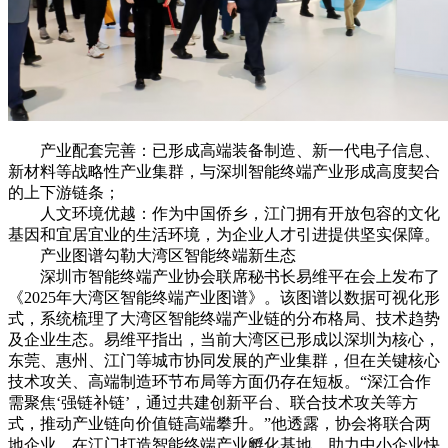
产业配套完善：已形成高端装备制造、新一代电子信息、
新材料等战略性产业集群，与深圳智能终端产业形成高度契合
的上下游链条；
人文环境优越：作为中国侨乡，江门拥有开放包容的文化
基因和宜居宜业的生活环境，为企业人才引进提供坚实保障。
产业图谱勾勒大湾区智能终端新生态
深圳市智能终端产业协会联席秘书长易维平在会上发布了
《2025年大湾区智能终端产业图谱》。该图谱以数据可视化形
式，系统梳理了大湾区智能终端产业链的分布格局、技术趋势
及企业生态。易维平指出，当前大湾区已形成以深圳为核心，
东莞、惠州、江门等城市协同发展的产业集群，但在关键核心
技术攻关、高端制造环节布局等方面仍存在短板。“深江合作
需聚焦‘强链补链’，通过共建创新平台、联合技术攻关等方
式，推动产业链向价值链高端攀升。”他透露，协会将联合两
地企业，在江门打造智能终端产业孵化基地，助力中小企业快