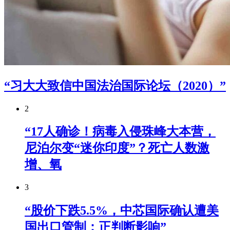
“习大大致信中国法治国际论坛（2020）”
2
“17人确诊！病毒入侵珠峰大本营，
尼泊尔变“迷你印度”？死亡人数激
增、氧
3
“股价下跌5.5%，中芯国际确认遭美
国出口管制：正判断影响”