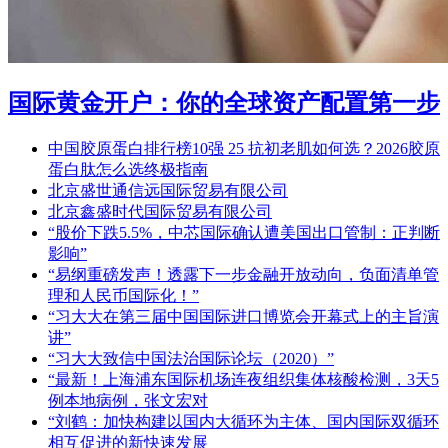
国际黄金开户：你的全球资产配置第一步
中国胶原蛋白排行榜10强 25 抗初老肌如何选？2026胶原
蛋白肽怎么选终极指南
北京盛世通信远国际贸易有限公司
北京鑫盛时代国际贸易有限公司
“股价下跌5.5%，中芯国际确认遭美国出口管制：正判断
影响”
“易纲重磅发声！透露下一步金融开放动向，负面清单管
理和人民币国际化！”
“习大大在第三届中国国际进口博览会开幕式上的主旨演
讲”
“习大大致信中国法治国际论坛（2020）”
“最新！上海浦东国际机场连夜组织集体核酸检测，3天5
例本地病例，张文宏对
“刘鹤：加快构建以国内大循环为主体、国内国际双循环
相互促进的新快速发展