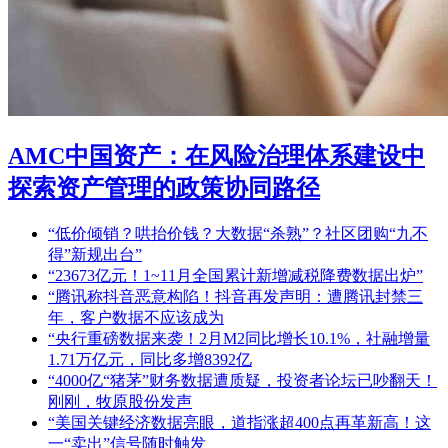
AMC中国资产：在风险治理体系建设中
探索资产管理的政策协同路径
“低价倾销？哄抬价钱？大数据“杀熟”？社区团购“九不
得”新规出台”
“23673亿元！1~11月全国累计新增减税降费数据出炉”
“腾讯称抖音恶意构陷！抖音再发声明：遭腾讯封禁三
年，客户数据不应该成为
“央行重磅数据来袭！2月M2同比增长10.1%，社融增量
1.71万亿元，同比多增8392亿
“4000亿“猪茅”财务数据遭质疑，投资者论坛已吵翻天！
刚刚，牧原股份发声
“美国关键经济数据亮眼，道指涨超400点再革新高！这
一“卖出”信号随时触发