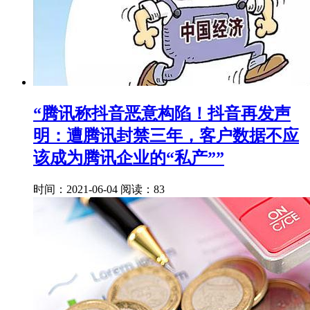
“腾讯称抖音恶意构陷！抖音再发声
明：遭腾讯封禁三年，客户数据不应
该成为腾讯企业的“私产””
时间：2021-06-04
阅读：83