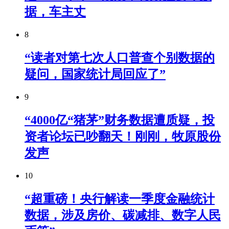
据，车主丈
8
“读者对第七次人口普查个别数据的
疑问，国家统计局回应了”
9
“4000亿“猪茅”财务数据遭质疑，投
资者论坛已吵翻天！刚刚，牧原股份
发声
10
“超重磅！央行解读一季度金融统计
数据，涉及房价、碳减排、数字人民