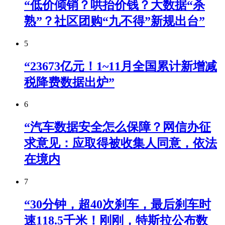
“低价倾销？哄抬价钱？大数据“杀
熟”？社区团购“九不得”新规出台”
5
“23673亿元！1~11月全国累计新增减
税降费数据出炉”
6
“汽车数据安全怎么保障？网信办征
求意见：应取得被收集人同意，依法
在境内
7
“30分钟，超40次刹车，最后刹车时
速118.5千米！刚刚，特斯拉公布数