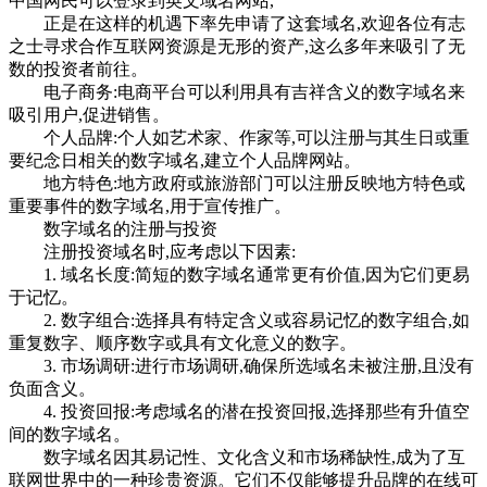
中国网民可以登录到英文域名网站,
正是在这样的机遇下率先申请了这套域名,欢迎各位有志
之士寻求合作互联网资源是无形的资产,这么多年来吸引了无
数的投资者前往。
电子商务:电商平台可以利用具有吉祥含义的数字域名来
吸引用户,促进销售。
个人品牌:个人如艺术家、作家等,可以注册与其生日或重
要纪念日相关的数字域名,建立个人品牌网站。
地方特色:地方政府或旅游部门可以注册反映地方特色或
重要事件的数字域名,用于宣传推广。
数字域名的注册与投资
注册投资域名时,应考虑以下因素:
1. 域名长度:简短的数字域名通常更有价值,因为它们更易
于记忆。
2. 数字组合:选择具有特定含义或容易记忆的数字组合,如
重复数字、顺序数字或具有文化意义的数字。
3. 市场调研:进行市场调研,确保所选域名未被注册,且没有
负面含义。
4. 投资回报:考虑域名的潜在投资回报,选择那些有升值空
间的数字域名。
数字域名因其易记性、文化含义和市场稀缺性,成为了互
联网世界中的一种珍贵资源。它们不仅能够提升品牌的在线可