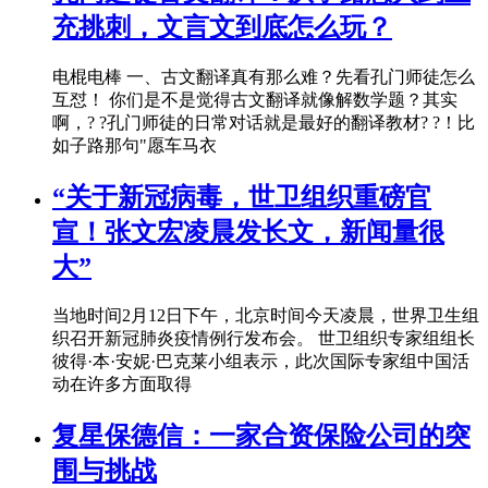
充挑刺，文言文到底怎么玩？
电棍电棒 一、古文翻译真有那么难？先看孔门师徒怎么
互怼！ 你们是不是觉得古文翻译就像解数学题？其实
啊，? ?孔门师徒的日常对话就是最好的翻译教材? ?！比
如子路那句"愿车马衣
“关于新冠病毒，世卫组织重磅官
宣！张文宏凌晨发长文，新闻量很
大”
当地时间2月12日下午，北京时间今天凌晨，世界卫生组
织召开新冠肺炎疫情例行发布会。 世卫组织专家组组长
彼得·本·安妮·巴克莱小组表示，此次国际专家组中国活
动在许多方面取得
复星保德信：一家合资保险公司的突
围与挑战