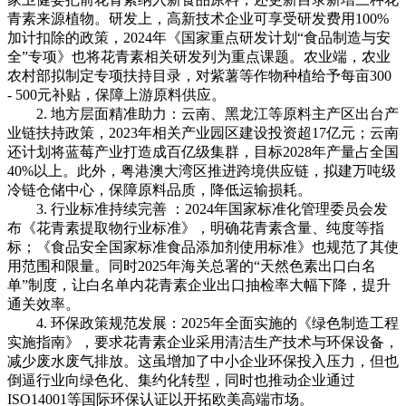
青素来源植物。研发上，高新技术企业可享受研发费用100%
加计扣除的政策，2024年《国家重点研发计划“食品制造与安
全”专项》也将花青素相关研发列为重点课题。农业端，农业
农村部拟制定专项扶持目录，对紫薯等作物种植给予每亩300
- 500元补贴，保障上游原料供应。
2. 地方层面精准助力：云南、黑龙江等原料主产区出台产
业链扶持政策，2023年相关产业园区建设投资超17亿元；云南
还计划将蓝莓产业打造成百亿级集群，目标2028年产量占全国
40%以上。此外，粤港澳大湾区推进跨境供应链，拟建万吨级
冷链仓储中心，保障原料品质，降低运输损耗。
3. 行业标准持续完善 ：2024年国家标准化管理委员会发
布《花青素提取物行业标准》，明确花青素含量、纯度等指
标；《食品安全国家标准食品添加剂使用标准》也规范了其使
用范围和限量。同时2025年海关总署的“天然色素出口白名
单”制度，让白名单内花青素企业出口抽检率大幅下降，提升
通关效率。
4. 环保政策规范发展：2025年全面实施的《绿色制造工程
实施指南》，要求花青素企业采用清洁生产技术与环保设备，
减少废水废气排放。这虽增加了中小企业环保投入压力，但也
倒逼行业向绿色化、集约化转型，同时也推动企业通过
ISO14001等国际环保认证以开拓欧美高端市场。