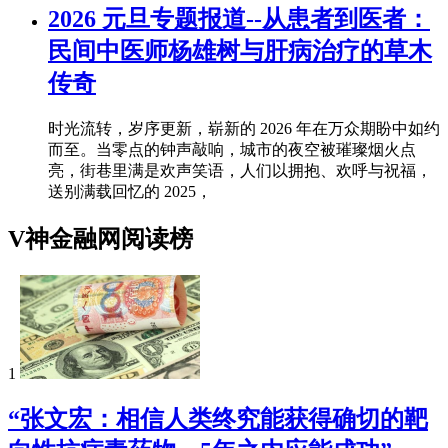
2026 元旦专题报道--从患者到医者：
民间中医师杨雄树与肝病治疗的草木
传奇
时光流转，岁序更新，崭新的 2026 年在万众期盼中如约
而至。当零点的钟声敲响，城市的夜空被璀璨烟火点
亮，街巷里满是欢声笑语，人们以拥抱、欢呼与祝福，
送别满载回忆的 2025，
V神金融网阅读榜
1
“张文宏：相信人类终究能获得确切的靶