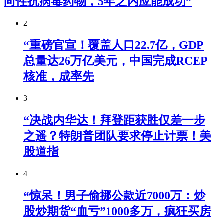
向性抗病毒药物，5年之内应能成功”
2
“重磅官宣！覆盖人口22.7亿，GDP
总量达26万亿美元，中国完成RCEP
核准，成率先
3
“决战内华达！拜登距获胜仅差一步
之遥？特朗普团队要求停止计票！美
股道指
4
“惊呆！男子偷挪公款近7000万：炒
股炒期货“血亏”1000多万，疯狂买房