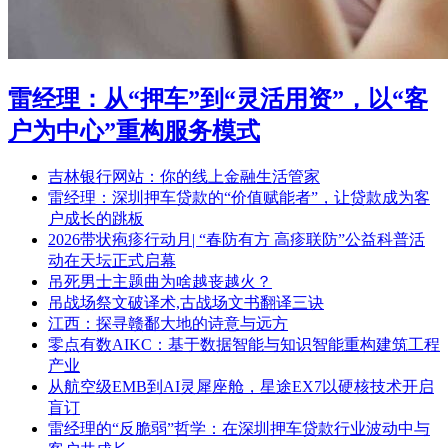
雷经理：从“押车”到“灵活用资”，以“客
户为中心”重构服务模式
吉林银行网站：你的线上金融生活管家
雷经理：深圳押车贷款的“价值赋能者”，让贷款成为客
户成长的跳板
2026带状疱疹行动月| “春防有方 高疹联防”公益科普活
动在天坛正式启幕
吊死男士主题曲为啥越丧越火？
吊战场祭文破译术,古战场文书翻译三诀
江西：探寻赣鄱大地的诗意与远方
零点有数AIKC：基于数据智能与知识智能重构建筑工程
产业
从航空级EMB到AI灵犀座舱，星途EX7以硬核技术开启
盲订
雷经理的“反脆弱”哲学：在深圳押车贷款行业波动中与