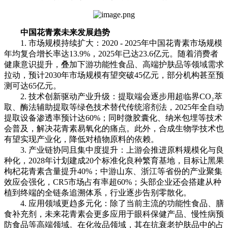
中国花青素未来发展趋势
1. 市场规模持续扩大：2020 - 2025年中国花青素市场规模
年均复合增长率达13.9%，2025年已达23.6亿元。随着消费者
健康意识提升，叠加下游功能性食品、高端护肤品等领域需求
拉动，预计2030年市场规模有望突破45亿元，部分机构甚至预
测可达65亿元。
2. 技术创新驱动产业升级：提取端会逐步用超临界CO₂萃
取、酶法辅助提取等绿色技术替代传统溶剂法，2025年全自动
提取设备渗透率预计达60%；同时微胶囊化、纳米包埋等技术
会普及，解决花青素易氧化的痛点。此外，合成生物学技术也
有望实现产业化，降低对植物原料的依赖。
3. 产业链协同且集中度提升：上游会推进原料规模化与良
种化，2028年计划建成20个标准化良种繁育基地，目标让黑果
枸杞花青素含量提升40%；中游山东、浙江等省份的产业聚集
效应会强化，CR5市场占有率超60%；头部企业还会搭建从种
植到终端的全链条追溯体系，行业逐步告别零散化。
4. 应用领域更趋多元化：除了当前主流的功能性食品、膳
食补充剂，未来花青素会更多应用于眼科保健产品、慢性病预
防食品等高端领域。在化妆品领域，其在抗衰老护肤品中的占