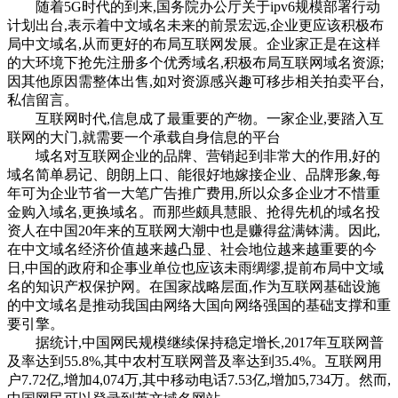
随着5G时代的到来,国务院办公厅关于ipv6规模部署行动
计划出台,表示着中文域名未来的前景宏远,企业更应该积极布
局中文域名,从而更好的布局互联网发展。企业家正是在这样
的大环境下抢先注册多个优秀域名,积极布局互联网域名资源;
因其他原因需整体出售,如对资源感兴趣可移步相关拍卖平台,
私信留言。‌
互联网时代,信息成了最重要的产物。一家企业,要踏入互
联网的大门,就需要一个承载自身信息的平台
域名对互联网企业的品牌、营销起到非常大的作用,好的
域名简单易记、朗朗上口、能很好地嫁接企业、品牌形象,每
年可为企业节省一大笔广告推广费用,所以众多企业才不惜重
金购入域名,更换域名。而那些颇具慧眼、抢得先机的域名投
资人在中国20年来的互联网大潮中也是赚得盆满钵满。因此,
在中文域名经济价值越来越凸显、社会地位越来越重要的今
日,中国的政府和企事业单位也应该未雨绸缪,提前布局中文域
名的知识产权保护网。在国家战略层面,作为互联网基础设施
的中文域名是推动我国由网络大国向网络强国的基础支撑和重
要引擎。
据统计,中国网民规模继续保持稳定增长,2017年互联网普
及率达到55.8%,其中农村互联网普及率达到35.4%。互联网用
户7.72亿,增加4,074万,其中移动电话7.53亿,增加5,734万。然而,