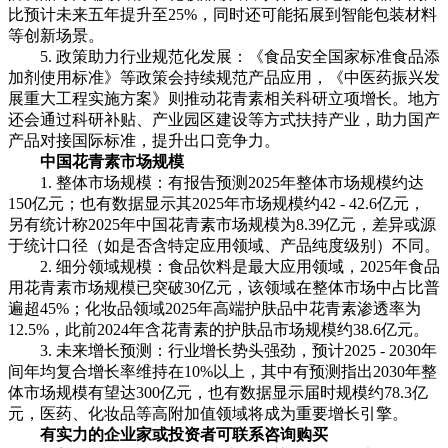
比预计未来五年提升至25%，同时还可能拓展到智能包装材料
等创新场景。
5. 政策助力行业规范化发展：《食品安全国家标准食品添
加剂使用标准》等政策会持续规范产品应用，《中医药振兴发
展重大工程实施方案》则推动花青素相关科研立项增长。地方
还会通过科研补贴、产业园区建设等方式扶持产业，助力国产
产品对接国际标准，提升出口竞争力。
中国花青素市场规模
1. 整体市场规模：有报告预测2025年整体市场规模约达
150亿元；也有数据显示其2025年市场规模约42 - 42.6亿元，
另有统计称2025年中国花青素市场规模为8.39亿元，差异或源
于统计口径（如是否含特定应用领域、产品纯度级别）不同。
2. 细分领域规模：食品饮料是最大应用领域，2025年食品
用花青素市场规模已突破30亿元，该领域在整体市场中占比普
遍超45%；化妆品领域2025年高端护肤品中花青素渗透率为
12.5%，此前2024年含花青素的护肤品市场规模约38.6亿元。
3. 未来增长预测：行业增长势头强劲，预计2025 - 2030年
间年均复合增长率维持在10%以上，其中有预测指出2030年整
体市场规模有望达300亿元，也有数据显示届时规模约78.3亿
元，医药、化妆品等高附加值领域将成为重要增长引擎。
有实力的企业家或投资者可联系咨询购买