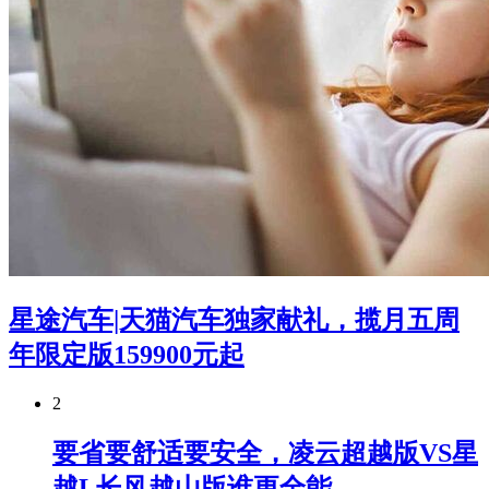
星途汽车|天猫汽车独家献礼，揽月五周
年限定版159900元起
2
要省要舒适要安全，凌云超越版VS星
越L长风越山版谁更全能