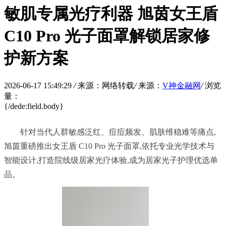
敏肌专属光疗利器 旭茵女王盾
C10 Pro 光子面罩解锁居家修
护新方案
2026-06-17 15:49:29
/
来源：网络转载
/
来源：
V神金融网
/
浏览
量：
{/dede:field.body}
	针对当代人群敏感泛红、痘痘频发、肌肤维稳难等痛点,
旭茵重磅推出女王盾 C10 Pro 光子面罩,依托专业光学技术与
智能设计,打造院线级居家光疗体验,成为居家光子护理优选单