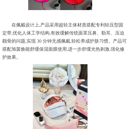
	在佩戴设计上,产品采用超轻主体材质搭配专利轻压型固
定带,优化人体工学结构,有效缓解传统面罩压鼻、勒耳、压迫
颧骨的问题,实现 30 分钟无感佩戴,轻松养成护肤习惯。产品可
搭配旭茵焕能舒缓保湿面膜使用,进一步舒缓光热刺激,强化修