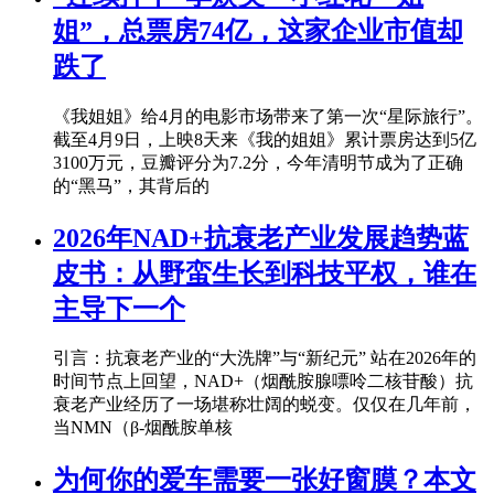
姐”，总票房74亿，这家企业市值却
跌了
《我姐姐》给4月的电影市场带来了第一次“星际旅行”。
截至4月9日，上映8天来《我的姐姐》累计票房达到5亿
3100万元，豆瓣评分为7.2分，今年清明节成为了正确
的“黑马”，其背后的
2026年NAD+抗衰老产业发展趋势蓝
皮书：从野蛮生长到科技平权，谁在
主导下一个
引言：抗衰老产业的“大洗牌”与“新纪元” 站在2026年的
时间节点上回望，NAD+（烟酰胺腺嘌呤二核苷酸）抗
衰老产业经历了一场堪称壮阔的蜕变。仅仅在几年前，
当NMN（β-烟酰胺单核
为何你的爱车需要一张好窗膜？本文