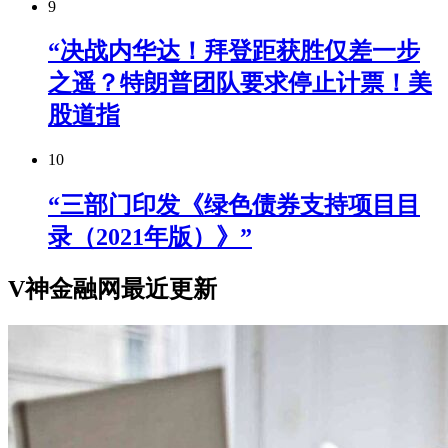
9
“决战内华达！拜登距获胜仅差一步
之遥？特朗普团队要求停止计票！美
股道指
10
“三部门印发《绿色债券支持项目目
录（2021年版）》”
V神金融网最近更新