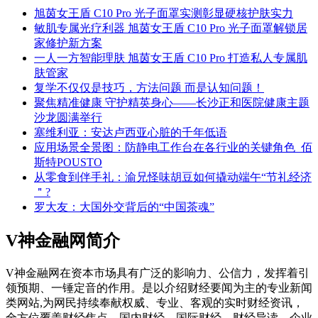
旭茵女王盾 C10 Pro 光子面罩实测彰显硬核护肤实力
敏肌专属光疗利器 旭茵女王盾 C10 Pro 光子面罩解锁居
家修护新方案
一人一方智能理肤 旭茵女王盾 C10 Pro 打造私人专属肌
肤管家
复学不仅仅是技巧，方法问题 而是认知问题！
聚焦精准健康 守护精英身心——长沙正和医院健康主题
沙龙圆满举行
塞维利亚：安达卢西亚心脏的千年低语
应用场景全景图：防静电工作台在各行业的关键角色_佰
斯特POUSTO
从零食到伴手礼：渝兄怪味胡豆如何撬动端午“节礼经济
＂?
罗大友：大国外交背后的“中国茶魂”
V神金融网简介
V神金融网在资本市场具有广泛的影响力、公信力，发挥着引
领预期、一锤定音的作用。是以介绍财经要闻为主的专业新闻
类网站,为网民持续奉献权威、专业、客观的实时财经资讯，
全方位覆盖财经焦点、国内财经、国际财经、财经导读、企业