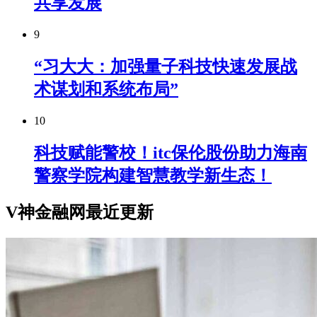
共享发展
9
“习大大：加强量子科技快速发展战
术谋划和系统布局”
10
科技赋能警校！itc保伦股份助力海南
警察学院构建智慧教学新生态！
V神金融网最近更新