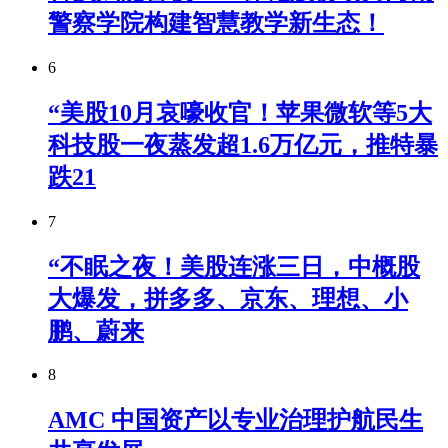
警察学院构建智慧教学新生态！
6
“美股10月哀嚎收官！苹果微软等5大
科技股一夜蒸发超1.6万亿元，推特暴
跌21
7
“不眠之夜！美股连涨三日，中概股
大爆发，拼多多、京东、理想、小
鹏、蔚来
8
AMC 中国资产以专业治理护航民生