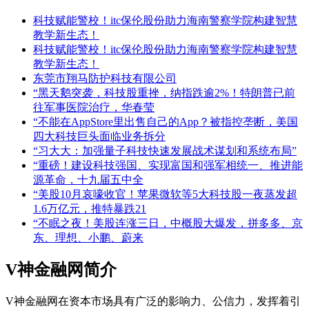
科技赋能警校！itc保伦股份助力海南警察学院构建智慧
教学新生态！
科技赋能警校！itc保伦股份助力海南警察学院构建智慧
教学新生态！
东莞市翔马防护科技有限公司
“黑天鹅突袭，科技股重挫，纳指跌逾2%！特朗普已前
往军事医院治疗，华春莹
“不能在AppStore里出售自己的App？被指控垄断，美国
四大科技巨头面临业务拆分
“习大大：加强量子科技快速发展战术谋划和系统布局”
“重磅！建设科技强国、实现富国和强军相统一、推进能
源革命，十九届五中全
“美股10月哀嚎收官！苹果微软等5大科技股一夜蒸发超
1.6万亿元，推特暴跌21
“不眠之夜！美股连涨三日，中概股大爆发，拼多多、京
东、理想、小鹏、蔚来
V神金融网简介
V神金融网在资本市场具有广泛的影响力、公信力，发挥着引