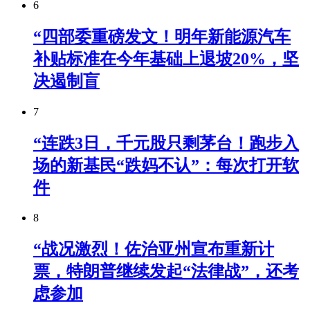
6
“四部委重磅发文！明年新能源汽车
补贴标准在今年基础上退坡20%，坚
决遏制盲
7
“连跌3日，千元股只剩茅台！跑步入
场的新基民“跌妈不认”：每次打开软
件
8
“战况激烈！佐治亚州宣布重新计
票，特朗普继续发起“法律战”，还考
虑参加