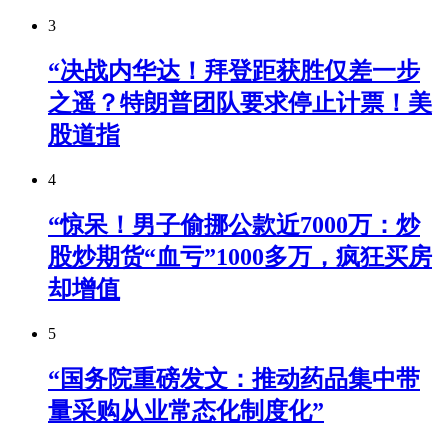
3
“决战内华达！拜登距获胜仅差一步
之遥？特朗普团队要求停止计票！美
股道指
4
“惊呆！男子偷挪公款近7000万：炒
股炒期货“血亏”1000多万，疯狂买房
却增值
5
“国务院重磅发文：推动药品集中带
量采购从业常态化制度化”