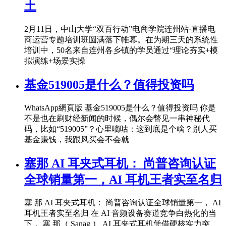
土
2月11日，中山大学“双百行动”电商学院连州站·直播电
商运营专题培训班圆满落下帷幕。在为期三天的系统性
培训中，50名来自连州各乡镇的学员通过“理论夯实+模
拟演练+场景实操
基金519005是什么？值得投资吗
WhatsApp網頁版 基金519005是什么？值得投资吗 你是
不是也在刷财经新闻的时候，偶尔会瞥见一串神秘代
码，比如“519005”？心里嘀咕：这到底是个啥？别人买
基金赚钱，我跟风买会不会就
塞那 AI 耳夹式耳机： 尚普咨询认证
全球销量第一，AI 耳机王者实至名归
塞 那 AI 耳夹式耳机： 尚普咨询认证全球销量第一， AI
耳机王者实至名归 在 AI 音频设备赛道竞争白热化的当
下， 塞 那（ Sanag ） AI 耳夹式耳机凭借硬核实力突