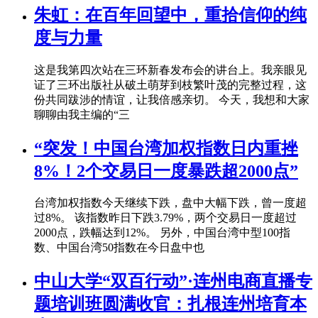
朱虹：在百年回望中，重拾信仰的纯
度与力量
这是我第四次站在三环新春发布会的讲台上。我亲眼见
证了三环出版社从破土萌芽到枝繁叶茂的完整过程，这
份共同跋涉的情谊，让我倍感亲切。 今天，我想和大家
聊聊由我主编的“三
“突发！中国台湾加权指数日内重挫
8%！2个交易日一度暴跌超2000点”
台湾加权指数今天继续下跌，盘中大幅下跌，曾一度超
过8%。 该指数昨日下跌3.79%，两个交易日一度超过
2000点，跌幅达到12%。 另外，中国台湾中型100指
数、中国台湾50指数在今日盘中也
中山大学“双百行动”·连州电商直播专
题培训班圆满收官：扎根连州培育本