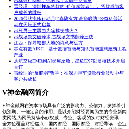
吉林银行网站：你的线上金融生活管家
雷经理：深圳押车贷款的“价值赋能者”，让贷款成为客
户成长的跳板
2026带状疱疹行动月| “春防有方 高疹联防”公益科普活
动在天坛正式启幕
吊死男士主题曲为啥越丧越火？
吊战场祭文破译术,古战场文书翻译三诀
江西：探寻赣鄱大地的诗意与远方
零点有数AIKC：基于数据智能与知识智能重构建筑工程
产业
从航空级EMB到AI灵犀座舱，星途EX7以硬核技术开启
盲订
雷经理的“反脆弱”哲学：在深圳押车贷款行业波动中与
客户共成长
V神金融网简介
V神金融网在资本市场具有广泛的影响力、公信力，发挥着引
领预期、一锤定音的作用。是以介绍财经要闻为主的专业新闻
类网站,为网民持续奉献权威、专业、客观的实时财经资讯，
全方位覆盖财经焦点、国内财经、国际财经、财经导读、企业