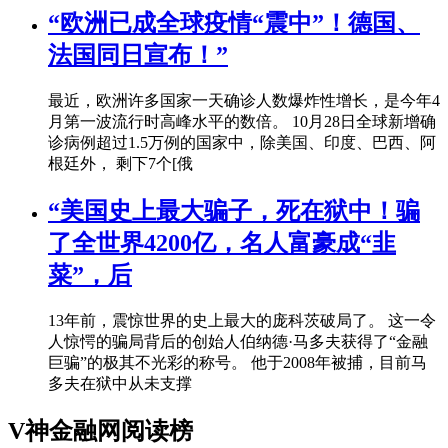
“欧洲已成全球疫情“震中”！德国、
法国同日宣布！”
最近，欧洲许多国家一天确诊人数爆炸性增长，是今年4
月第一波流行时高峰水平的数倍。 10月28日全球新增确
诊病例超过1.5万例的国家中，除美国、印度、巴西、阿
根廷外， 剩下7个[俄
“美国史上最大骗子，死在狱中！骗
了全世界4200亿，名人富豪成“韭
菜”，后
13年前，震惊世界的史上最大的庞科茨破局了。 这一令
人惊愕的骗局背后的创始人伯纳德·马多夫获得了“金融
巨骗”的极其不光彩的称号。 他于2008年被捕，目前马
多夫在狱中从未支撑
V神金融网阅读榜