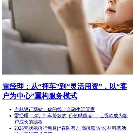
雷经理：从“押车”到“灵活用资”，以“客
户为中心”重构服务模式
吉林银行网站：你的线上金融生活管家
雷经理：深圳押车贷款的“价值赋能者”，让贷款成为客
户成长的跳板
2026带状疱疹行动月| “春防有方 高疹联防”公益科普活