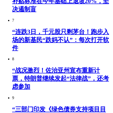
补贴标准在今年基础上退坡20%，坚
决遏制盲
7
“连跌3日，千元股只剩茅台！跑步入
场的新基民“跌妈不认”：每次打开软
件
8
“战况激烈！佐治亚州宣布重新计
票，特朗普继续发起“法律战”，还考
虑参加
9
“三部门印发《绿色债券支持项目目