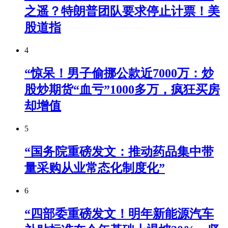
之遥？特朗普团队要求停止计票！美
股道指
4
“惊呆！男子偷挪公款近7000万：炒
股炒期货“血亏”1000多万，疯狂买房
却增值
5
“国务院重磅发文：推动药品集中带
量采购从业常态化制度化”
6
“四部委重磅发文！明年新能源汽车