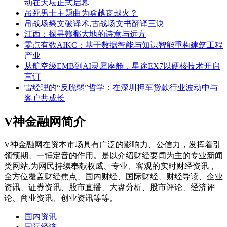
动在天坛正式启幕
吊死男士主题曲为啥越丧越火？
吊战场祭文破译术,古战场文书翻译三诀
江西：探寻赣鄱大地的诗意与远方
零点有数AIKC：基于数据智能与知识智能重构建筑工程
产业
从航空级EMB到AI灵犀座舱，星途EX7以硬核技术开启
盲订
雷经理的“反脆弱”哲学：在深圳押车贷款行业波动中与
客户共成长
V神金融网简介
V神金融网在资本市场具有广泛的影响力、公信力，发挥着引
领预期、一锤定音的作用。是以介绍财经要闻为主的专业新闻
类网站,为网民持续奉献权威、专业、客观的实时财经资讯，
全方位覆盖财经焦点、国内财经、国际财经、财经导读、企业
资讯、证券资讯、股市直播、大盘分析、股市评论、经济评
论、商业资讯、创业资讯等等。
国内资讯