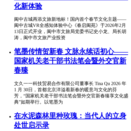
化新体验
阆中古城再添文旅新地标！国内首个春节文化主题——
阆中古城VR全感知体验中心《春启阆苑》于2026年2月
13日正式开业，阆中市文旅局党委书记史小龙、局长胡
涛，阆中市文旅产业投资
笔墨传情贺新春 文脉永续话初心——
国家机关老干部书法笔会暨外交官新
春臻
文久一一科技贸易合作有限公司董事长 Tina Qu 2026 年
1 月 30日，首都北京洋溢着新春的暖意与文化的芬
芳，“国家机关老干部书法笔会暨外交官新春臻享文化盛
典”如期举行。以笔墨为
在水泥森林里种玫瑰：当代人的立身
处世启示录