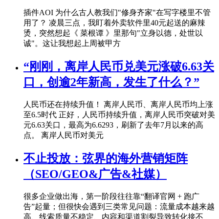
插件AOI 为什么古人教我们"修身齐家"在写字楼里不管
用了？ 凌晨三点，我盯着外卖软件里40元起送的麻辣
烫，突然想起《 菜根谭 》里那句"立身以德，处世以
诚"。这让我想起上周被甲方
“刚刚，离岸人民币兑美元涨破6.63关
口，创逾2年新高，发生了什么？”
人民币还在持续升值！ 离岸人民币、离岸人民币均上涨
至6.5时代 正好，人民币持续升值，离岸人民币突破对美
元6.63关口，最高为6.6293，刷新了去年7月以来的高
点。 离岸人民币对美元
不止投放：弦界的海外营销矩阵
（SEO/GEO&广告&社媒）
很多企业做出海，第一阶段往往靠“翻译官网 + 跑广
告”起量；但很快会遇到三类常见问题：流量成本越来越
高、线索质量不稳定、内容和渠道割裂导致转化接不