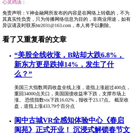
心灵鸡汤：
免责声明：V神金融网所发布的内容是在网络上转载的，不为
其真实性负责，只为传播网络信息为目的，非商业用途，如有
异议请及时联系btr2031@163.com，本人将予以删除。
看了又重复看的文章
“美股全线收涨，B站却大跌6.8%，
新东方更是跌掉14%，发生了什
么？”
美国三大指数周四收盘全线上涨，道指上涨超过400点，
重回34000点关口，美国国债收益率下跌，支撑市场上
涨。 恐慌指数vix下跌16.02%，报收于23.17点。 截至收
盘，道指上涨433.79个百分点
阆中古城VR全感知体验中心《春启
阆苑》正式开业！ 沉浸式解锁春节文