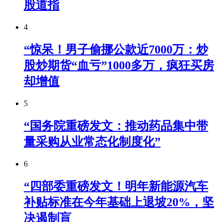
股道指
4
“惊呆！男子偷挪公款近7000万：炒
股炒期货“血亏”1000多万，疯狂买房
却增值
5
“国务院重磅发文：推动药品集中带
量采购从业常态化制度化”
6
“四部委重磅发文！明年新能源汽车
补贴标准在今年基础上退坡20%，坚
决遏制盲