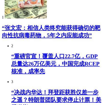
1
“张文宏：相信人类终究能获得确切的靶
向性抗病毒药物，5年之内应能成功”
2
“重磅官宣！覆盖人口22.7亿，GDP
总量达26万亿美元，中国完成RCEP
核准，成率先
3
“决战内华达！拜登距获胜仅差一步
之遥？特朗普团队要求停止计票！美