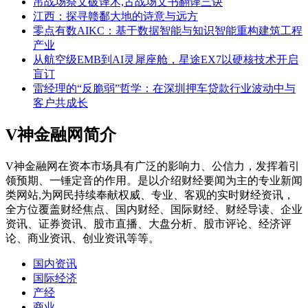
吊战场祭文破译术,古战场文书翻译三诀
江西：探寻赣鄱大地的诗意与远方
零点有数AIKC：基于数据智能与知识智能重构建筑工程
产业
从航空级EMB到AI灵犀座舱，星途EX7以硬核技术开启
盲订
雷经理的“反脆弱”哲学：在深圳押车贷款行业波动中与
客户共成长
V神金融网简介
V神金融网在资本市场具有广泛的影响力、公信力，发挥着引
领预期、一锤定音的作用。是以介绍财经要闻为主的专业新闻
类网站,为网民持续奉献权威、专业、客观的实时财经资讯，
全方位覆盖财经焦点、国内财经、国际财经、财经导读、企业
资讯、证券资讯、股市直播、大盘分析、股市评论、经济评
论、商业资讯、创业资讯等等。
国内资讯
国际经济
产经
商业