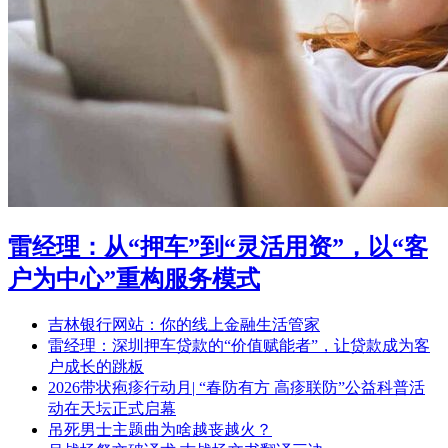
雷经理：从“押车”到“灵活用资”，以“客
户为中心”重构服务模式
吉林银行网站：你的线上金融生活管家
雷经理：深圳押车贷款的“价值赋能者”，让贷款成为客
户成长的跳板
2026带状疱疹行动月| “春防有方 高疹联防”公益科普活
动在天坛正式启幕
吊死男士主题曲为啥越丧越火？