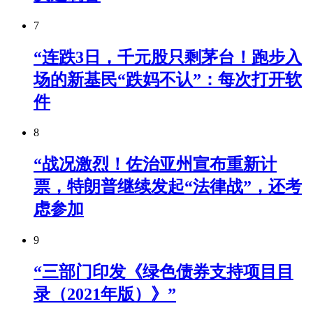
7
“连跌3日，千元股只剩茅台！跑步入
场的新基民“跌妈不认”：每次打开软
件
8
“战况激烈！佐治亚州宣布重新计
票，特朗普继续发起“法律战”，还考
虑参加
9
“三部门印发《绿色债券支持项目目
录（2021年版）》”