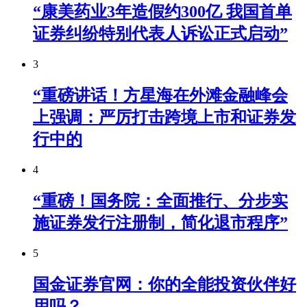
“康美药业3年造假约300亿 我国首单
证券纠纷特别代表人诉讼正式启动”
3
“重磅讲话！方星海在外滩金融峰会
上强调：严厉打击跨境上市和证券发
行中的
4
“重磅！国务院：全面推行、分步实
施证券发行注册制，简化退市程序”
5
国金证券官网：你的全能投资伙伴好
用吗？