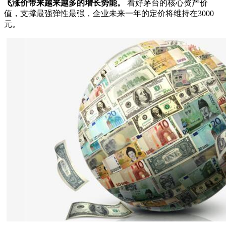
飞涨价带来越来越多的增长势能。
看好茅台的核心资产价
值，支撑最强弹性最强，企业未来一年的定价将维持在3000
元。