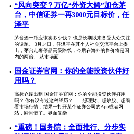
“风向突变？万亿“外资大鳄”加仓茅
台，中信证券一再3000元目标价，任
泽平
茅台酒一瓶应该卖多少钱？ 也是长期以来备受大众关注
的话题。 3月14日，任泽平在其个人社会交流平台上提
出，茅台走奢侈品高级路线，今后在海外的售价将是国
内的两倍。 从市场面
国金证券官网：你的全能投资伙伴好
用吗？
高标仓库出租 国金证券官网：你的全能投资伙伴好用
吗？ 你有没有过这种经历？——想理财、想炒股、想看
看市场行情，结果一打开某个证券公司的App或者网
站，瞬间懵了。界面复杂
“重磅！国务院：全面推行、分步实