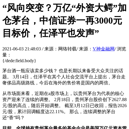
“风向突变？万亿“外资大鳄”加
仓茅台，中信证券一再3000元
目标价，任泽平也发声”
2021-06-03 21:48:03
/
来源：网络转载
/
来源：
V神金融网
/
浏览
量：
{/dede:field.body}
茅台酒一瓶应该卖多少钱？ 也是长期以来备受大众关注的话
题。 3月14日，任泽平在其个人社会交流平台上提出，茅台走
奢侈品高级路线，今后在海外的售价将是国内的两倍。
从市场面来看，近期在a股市场上，以贵州茅台为代表的核心
资产迎来了连续的调整。 2月18日，贵州茅台股价创下2627.88
元/股的高点，随后开始调整。 截至3月12日已收回，报告2026
元/股，累计回调幅度达22.11%。 那么，连续调整的茅台
还“香”吗？
目前，全球持有贵州茅台最多的基金企业是美国万亿元资本管