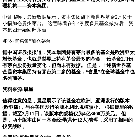
理机构——资本集团。
中证报称，最新数据显示，资本集团旗下新世界基金2月位于
小幅加仓贵州茅台。 这意味着在年4季度多只基金减持后，资
本集团开始回归茅台。
兆“外资鳄鱼”加仓茅台
据中国证券报报道，资本集团持有茅台最多的基金是欧洲亚太
增长基金，也就是世界上持有茅台最多的基金。 该基金2月份
有茅台股份数量变化，但尚未有数据。 但是，上述新世界基
金是资本集团持有茅台第二多的基金，“含量”在全球基金中也
名列前茅。
资料来源:晨星
值得注意的是，晨星展示了该基金在欧洲、亚洲发行的版本
(欧亚版)，与在美国发行的版本相比规模较小。 根据晨星的数
据，截至3月11日，该版本的规模仅为4亿3000万美元。 但
是，两个版本由同一基金经理(共计12人)管理，采用了相同的
投资战略。