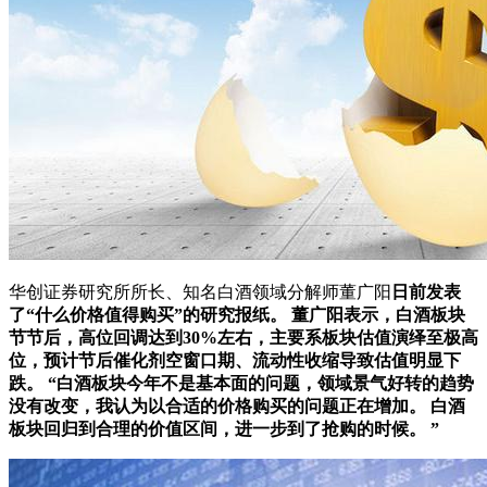
华创证券研究所所长、知名白酒领域分解师董广阳
日前发表
了“什么价格值得购买”的研究报纸。 董广阳表示，白酒板块
节节后，高位回调达到30%左右，主要系板块估值演绎至极高
位，预计节后催化剂空窗口期、流动性收缩导致估值明显下
跌。 “白酒板块今年不是基本面的问题，领域景气好转的趋势
没有改变，我认为以合适的价格购买的问题正在增加。 白酒
板块回归到合理的价值区间，进一步到了抢购的时候。 ”