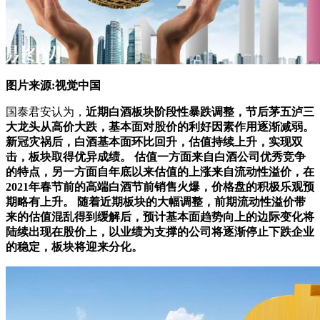
图片来源:视觉中国
国泰君安认为，
近期白酒板块阶段性暴跌调整，节后茅五泸三
大龙头从高价大跌，基本面对股价的利好因素作用逐渐减弱。
新冠灾祸后，白酒基本面环比回升，估值持续上升，实现双
击，板块取得优异成绩。 估值一方面来自白酒公司优秀竞争
的特点，另一方面自年底以来估值的上涨来自流动性溢价，在
2021年春节前的高端白酒节前销售火爆，价格盘的积极乐观预
期略有上升。 随着近期板块的大幅调整，前期流动性溢价带
来的估值混乱得到缓解后，预计基本面趋势向上的边际变化将
陆续出现在股价上，以业绩为支撑的公司将逐渐停止下跌企业
的稳定，板块将迎来分化。