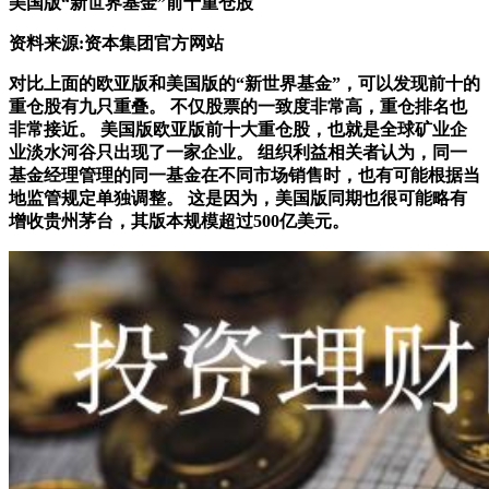
美国版“新世界基金”前十重仓股
资料来源:资本集团官方网站
对比上面的欧亚版和美国版的“新世界基金”，可以发现前十的
重仓股有九只重叠。 不仅股票的一致度非常高，重仓排名也
非常接近。 美国版欧亚版前十大重仓股，也就是全球矿业企
业淡水河谷只出现了一家企业。 组织利益相关者认为，同一
基金经理管理的同一基金在不同市场销售时，也有可能根据当
地监管规定单独调整。 这是因为，美国版同期也很可能略有
增收贵州茅台，其版本规模超过500亿美元。