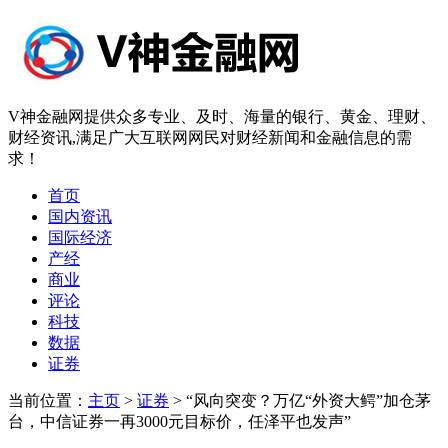
V神金融网提供众多专业、及时、海量的银行、黄金、理财、
财经资讯,满足广大互联网网民对财经新闻和金融信息的需
求！
首页
国内资讯
国际经济
产经
商业
评论
科技
数据
证券
当前位置：
主页
>
证券
> “风向突变？万亿“外资大鳄”加仓茅
台，中信证券一再3000元目标价，任泽平也发声”