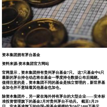
资本集团拥有茅台基金
资料来源:资本集团官方网站
官网显示，资本集团持有贵州茅台基金7只。 这7只基金中6只
最新的茅台持仓动态将在基金一季度持仓数据公布后揭晓。
值得注意的是，资本集团不同的基金是独立管理的，新世界基
金加仓并不意味着其他基金也加仓。
除资本集团外，另一家在海外持有茅台的大型企业——安本标
准投资管理旗下的基金2月对贵州茅台不动兵。 截至1月29
日，安本基准旗下的中国a股基金规模约为58亿2400万美元。