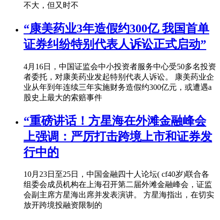
不大，但又时不
“康美药业3年造假约300亿 我国首单
证券纠纷特别代表人诉讼正式启动”
4月16日，中国证监会中小投资者服务中心受50多名投资
者委托，对康美药业发起特别代表人诉讼。 康美药业企
业从年到年连续三年实施财务造假约300亿元，或遭遇a
股史上最大的索赔事件
“重磅讲话！方星海在外滩金融峰会
上强调：严厉打击跨境上市和证券发
行中的
10月23日至25日，中国金融四十人论坛( cf40岁)联合各
组委会成员机构在上海召开第二届外滩金融峰会，证监
会副主席方星海出席并发表演讲。 方星海指出，在切实
放开跨境投融资限制的