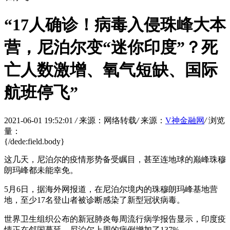
“17人确诊！病毒入侵珠峰大本
营，尼泊尔变“迷你印度”？死
亡人数激增、氧气短缺、国际
航班停飞”
2021-06-01 19:52:01
/
来源：网络转载
/
来源：
V神金融网
/
浏览
量：
{/dede:field.body}
这几天，尼泊尔的疫情形势备受瞩目，甚至连地球的巅峰珠穆
朗玛峰都未能幸免。
5月6日，据海外网报道，在尼泊尔境内的珠穆朗玛峰基地营
地，至少17名登山者被诊断感染了新型冠状病毒。
世界卫生组织公布的新冠肺炎每周流行病学报告显示，印度疫
情正在邻国蔓延，尼泊尔上周的病例增加了137%。