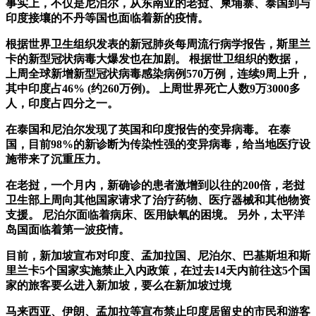
事实上，不仅是尼泊尔，从东南亚的老挝、柬埔寨、泰国到与
印度接壤的不丹等国也面临着新的疫情。
根据世界卫生组织发表的新冠肺炎每周流行病学报告，斯里兰
卡的新型冠状病毒大爆发也在加剧。 根据世卫组织的数据，
上周全球新增新型冠状病毒感染病例570万例，连续9周上升，
其中印度占46% (约260万例)。 上周世界死亡人数9万3000多
人，印度占四分之一。
在泰国和尼泊尔发现了英国和印度报告的变异病毒。 在泰
国，目前98%的新诊断为传染性强的变异病毒，给当地医疗设
施带来了沉重压力。
在老挝，一个月内，新确诊的患者激增到以往的200倍，老挝
卫生部上周向其他国家请求了治疗药物、医疗器械和其他物资
支援。 尼泊尔面临着病床、医用缺氧的困境。 另外，太平洋
岛国面临着第一波疫情。
目前，新加坡宣布对印度、孟加拉国、尼泊尔、巴基斯坦和斯
里兰卡5个国家实施禁止入内政策，在过去14天内前往这5个国
家的旅客要么进入新加坡，要么在新加坡过境
马来西亚、伊朗、孟加拉等宣布禁止印度居留史的市民和游客