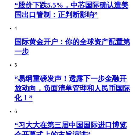
“股价下跌5.5%，中芯国际确认遭美
国出口管制：正判断影响”
4
国际黄金开户：你的全球资产配置第
一步
5
“易纲重磅发声！透露下一步金融开
放动向，负面清单管理和人民币国际
化！”
6
“习大大在第三届中国国际进口博览
会开幕式上的主旨演讲”