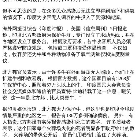
但不可思议的是，在众多民众感染后无法立即得到治疗和供氧
的情况下，印度为收容无人饲养的牛投入了资源和能源。
海外网援引综合《印度时报》、美国《信息周刊》5日报道
称，印度北方邦政府为保护牛群，专门设立了求助热线，并在
各地区设立了服务台。 根据政府要求，各牛收容所人员必须
严格遵守防疫规定。 包括戴口罩和接受体温检查。 不仅如
此，收容所还为牛和各种动物准备了氧气测量仪和温度测量
仪。
北方邦官员表示，由于许多牛在外面游荡无人照顾，他们正在
扩建牛棚和收容所。 根据官方数据，这个国家目前有5268所
牛保护中心，照顾着57万头以上的牛。 印度国民大会党负责
社会交流媒体和通信的官员查特·比迪转载了这一信息，嘲笑
说:“这一年是北方邦，比人类更牛。”
据印度媒体报道，北方邦大力保护牛，但这里也是印度全境疫
情最严重的地区之一，报告有136万多例确诊病例。 另外，有
人指责北方邦没有实际报告感染和死亡的数字。 许多质疑者
表示，这个国家每个火葬场火化的死者明显多于政府给出的数
字。 火葬场的录像公开后，官员们用卷帘门遮住了火葬场。