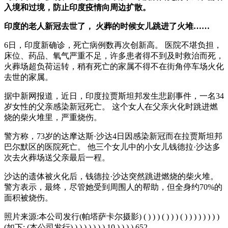
入境和过境，防止印度疫情向周边扩散。
印度的老人新冠去世了，
火葬的时候女儿跳进了火堆……
6日，印度新确诊，死亡病例数再次创新高。 医院不堪负担，
床位、药品、氧气严重不足，许多患者得不到及时救治而死，
火葬场超负荷运转，稍有死亡的家属不得不在街角停车场火化
去世的家属。
据中新网报道，近日，印度拉贾斯坦邦发生悲剧事件，一名34
岁女性的父亲感染新冠死亡。 这个女人在父亲火化时跳进燃
烧的柴火堆里，严重烧伤。
警方称，73岁的达摩达斯·沙达4日因感染新冠而在拉贾斯坦邦
巴尔默区的医院死亡。 他三个女儿中的小女儿钱德拉·沙达多
次去火葬场送父亲最后一程。
沙达的遗体被火化后，钱德拉·沙达突然跳进燃烧的柴火堆。
警方表示，最终，尽管她受到周围人的帮助，但全身约70%的
面积被烧伤。
照片来源:本公司发行(帕塔萨卡尔摄影) ( ) ) ) ( ) ) ) ( ) ) ) ) ) ) ) )
(如下: (本公司发行) ) ) ) ) ) ) ) 10 ) ) ) ) 652