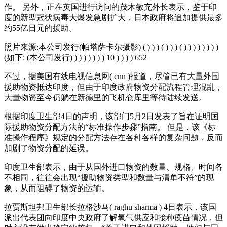
作。 另外，正在英国进行访问的茂木敏充外长表示，鉴于印
度的新型冠状病毒大爆发急剧扩大，日本政府将追加提供最多
约55亿日元的援助。
照片来源:本公司发行(帕塔萨卡尔摄影) ( ) ) ) ( ) ) ) ( ) ) ) ) ) ) ) )
(如下: (本公司发行) ) ) ) ) ) ) ) 10 ) ) ) ) 652
不过，据美国有线电视信息网( cnn )报道，尽管已有大量外国
援助物资抵达印度，但由于印度政府物资分配流程管理混乱，
大量物资至今仍躺在新德里的飞机仓库里等待陆续发送。
根据印度卫生部4日的声明，该部门5月2日发表了旨在证明国
际援助物资分配方法的“标准操作步骤”指南。 但是，该《标
准操作程序》规定的分配方法存在各种各样的复杂问题，反而
加剧了物资分配的延误。
印度卫生部表示，由于从国外进口物资的数量、规格、时间各
不相同，往往会出现“援助物资类型和数量与清单不符”的现
象，从而阻碍了物资的运输。
拉贾斯坦邦卫生部长拉格沙马( raghu sharma ) 4日表示，该国
派出代表团向印度中央政府了解氧气供应和接种疫苗情况，但