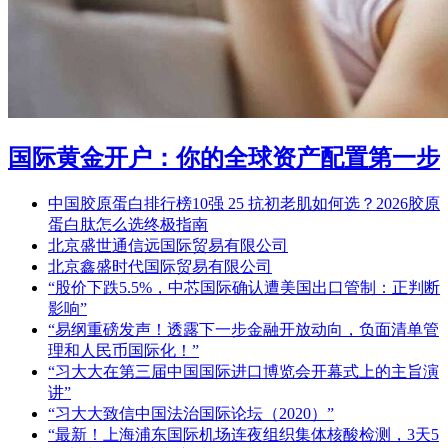
国际黄金开户：你的全球资产配置第一步
中国胶原蛋白排行榜10强 25 抗初老肌如何选？2026胶原
蛋白肽怎么选终极指南
北京盛世通信远国际贸易有限公司
北京鑫盛时代国际贸易有限公司
“股价下跌5.5%，中芯国际确认遭美国出口管制：正判断
影响”
“易纲重磅发声！透露下一步金融开放动向，负面清单管
理和人民币国际化！”
“习大大在第三届中国国际进口博览会开幕式上的主旨演
讲”
“习大大致信中国法治国际论坛（2020）”
“最新！上海浦东国际机场连夜组织集体核酸检测，3天5