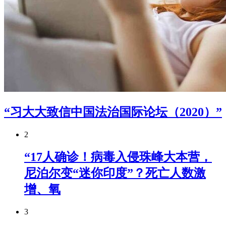
“习大大致信中国法治国际论坛（2020）”
2
“17人确诊！病毒入侵珠峰大本营，
尼泊尔变“迷你印度”？死亡人数激
增、氧
3