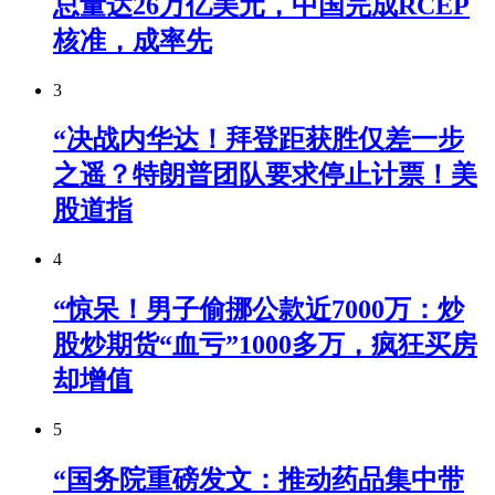
总量达26万亿美元，中国完成RCEP
核准，成率先
3
“决战内华达！拜登距获胜仅差一步
之遥？特朗普团队要求停止计票！美
股道指
4
“惊呆！男子偷挪公款近7000万：炒
股炒期货“血亏”1000多万，疯狂买房
却增值
5
“国务院重磅发文：推动药品集中带