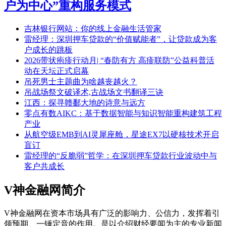
户为中心”重构服务模式
吉林银行网站：你的线上金融生活管家
雷经理：深圳押车贷款的“价值赋能者”，让贷款成为客
户成长的跳板
2026带状疱疹行动月| “春防有方 高疹联防”公益科普活
动在天坛正式启幕
吊死男士主题曲为啥越丧越火？
吊战场祭文破译术,古战场文书翻译三诀
江西：探寻赣鄱大地的诗意与远方
零点有数AIKC：基于数据智能与知识智能重构建筑工程
产业
从航空级EMB到AI灵犀座舱，星途EX7以硬核技术开启
盲订
雷经理的“反脆弱”哲学：在深圳押车贷款行业波动中与
客户共成长
V神金融网简介
V神金融网在资本市场具有广泛的影响力、公信力，发挥着引
领预期、一锤定音的作用。是以介绍财经要闻为主的专业新闻