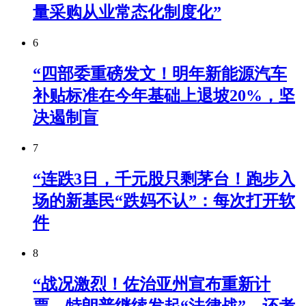
量采购从业常态化制度化”
6
“四部委重磅发文！明年新能源汽车
补贴标准在今年基础上退坡20%，坚
决遏制盲
7
“连跌3日，千元股只剩茅台！跑步入
场的新基民“跌妈不认”：每次打开软
件
8
“战况激烈！佐治亚州宣布重新计
票，特朗普继续发起“法律战”，还考