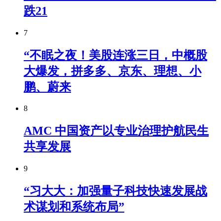
跌21
7
“不眠之夜！美股连涨三日，中概股
大爆发，拼多多、京东、理想、小
鹏、蔚来
8
AMC 中国资产以专业治理护航民生
共享发展
9
“习大大：加强量子科技快速发展战
术谋划和系统布局”