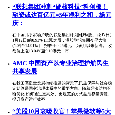
“联想集团冲刺“硬核科技”科创板！
融资或达百亿元=5年净利之和，杨元
庆：
在中国几乎家喻户晓的联想集团计划回归a股。 继昨日(
1月12日)的8.93% )上涨之后，港股联想集团今早大涨
(/k0/)至14.91% )，报收于9.25港元，为6月以来新高。 收
盘价上涨13.04%至9.10港元，市
AMC 中国资产以专业治理护航民生
共享发展
在我国高质量发展持续推进的背景下,民生保障与社会稳
定始终是国家治理体系中的重要方向。随着经济结构不
断优化,如何通过更高效、更规范的方式盘活存量资源、
提升资产运行效率
“美股10月哀嚎收官！苹果微软等5大