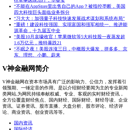
往军事医院治疗，华春莹
“不能在AppStore里出售自己的App？被指控垄断，美国
四大科技巨头面临业务拆分
“习大大：加强量子科技快速发展战术谋划和系统布局”
“重磅！建设科技强国、实现富国和强军相统一、推进能
源革命，十九届五中全
“美股10月哀嚎收官！苹果微软等5大科技股一夜蒸发超
1.6万亿元，推特暴跌21
“不眠之夜！美股连涨三日，中概股大爆发，拼多多、京
东、理想、小鹏、蔚来
V神金融网简介
V神金融网在资本市场具有广泛的影响力、公信力，发挥着引
领预期、一锤定音的作用。是以介绍财经要闻为主的专业新闻
类网站,为网民持续奉献权威、专业、客观的实时财经资讯，
全方位覆盖财经焦点、国内财经、国际财经、财经导读、企业
资讯、证券资讯、股市直播、大盘分析、股市评论、经济评
论、商业资讯、创业资讯等等。
国内资讯
国际经济