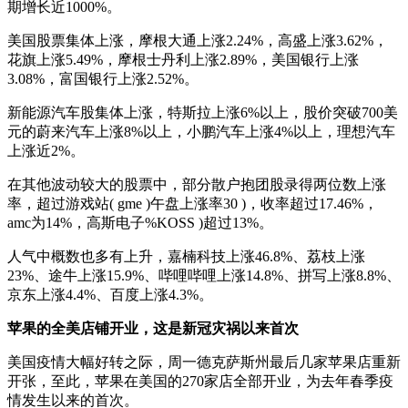
期增长近1000%。
美国股票集体上涨，摩根大通上涨2.24%，高盛上涨3.62%，
花旗上涨5.49%，摩根士丹利上涨2.89%，美国银行上涨
3.08%，富国银行上涨2.52%。
新能源汽车股集体上涨，特斯拉上涨6%以上，股价突破700美
元的蔚来汽车上涨8%以上，小鹏汽车上涨4%以上，理想汽车
上涨近2%。
在其他波动较大的股票中，部分散户抱团股录得两位数上涨
率，超过游戏站( gme )午盘上涨率30 )，收率超过17.46%，
amc为14%，高斯电子%KOSS )超过13%。
人气中概数也多有上升，嘉楠科技上涨46.8%、荔枝上涨
23%、途牛上涨15.9%、哔哩哔哩上涨14.8%、拼写上涨8.8%、
京东上涨4.4%、百度上涨4.3%。
苹果的全美店铺开业，这是新冠灾祸以来首次
美国疫情大幅好转之际，周一德克萨斯州最后几家苹果店重新
开张，至此，苹果在美国的270家店全部开业，为去年春季疫
情发生以来的首次。