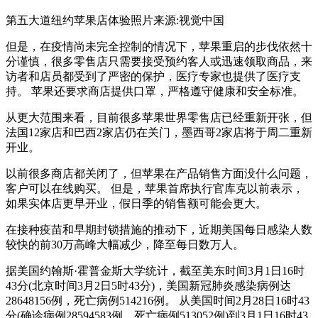
第五大道纽约苹果店体验照片来源:视觉中国
但是，在疫情尚未完全控制的情况下，苹果重启的步伐依然十
分谨慎，很多零售店只需要接受预约客人或迅速领取商品，来
访者和店员都受到了严密的保护，医疗专家也提供了医疗支
持。 苹果还要求商店提供口罩，严格遵守健康和安全标准。
从更大范围来看，目前很多苹果世界零售店已经重新开张，但
法国12家店和巴西2家店仍在关门，墨西哥2家店将于周二重新
开业。
以前很多商店都关闭了，但苹果在产品销售方面没什么问题，
客户可以在线购买。 但是，苹果首席执行官库克以前表示，
如果实体店更早开业，假日季的销售额可能会更大。
在接种疫苗和早期封锁措施的推动下，近期美国每日感染人数
较快的前30万高峰大幅减少，降至每日数万人。
据美国约翰斯·霍普金斯大学统计，截至美东时间3月1日16时
43分(北京时间3月2日5时43分)，美国新冠肺炎感染病例达
28648156例，死亡病例514216例。 从美国时间2月28日16时43
分(确诊病例28594583例，死亡病例513052例)到3月1日16时43