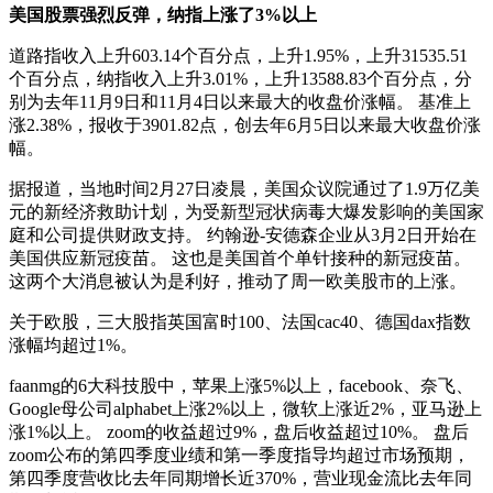
美国股票强烈反弹，纳指上涨了3%以上
道路指收入上升603.14个百分点，上升1.95%，上升31535.51
个百分点，纳指收入上升3.01%，上升13588.83个百分点，分
别为去年11月9日和11月4日以来最大的收盘价涨幅。 基准上
涨2.38%，报收于3901.82点，创去年6月5日以来最大收盘价涨
幅。
据报道，当地时间2月27日凌晨，美国众议院通过了1.9万亿美
元的新经济救助计划，为受新型冠状病毒大爆发影响的美国家
庭和公司提供财政支持。 约翰逊-安德森企业从3月2日开始在
美国供应新冠疫苗。 这也是美国首个单针接种的新冠疫苗。
这两个大消息被认为是利好，推动了周一欧美股市的上涨。
关于欧股，三大股指英国富时100、法国cac40、德国dax指数
涨幅均超过1%。
faanmg的6大科技股中，苹果上涨5%以上，facebook、奈飞、
Google母公司alphabet上涨2%以上，微软上涨近2%，亚马逊上
涨1%以上。 zoom的收益超过9%，盘后收益超过10%。 盘后
zoom公布的第四季度业绩和第一季度指导均超过市场预期，
第四季度营收比去年同期增长近370%，营业现金流比去年同