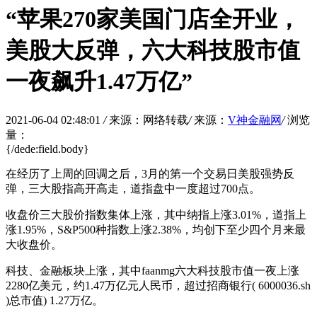
“苹果270家美国门店全开业，
美股大反弹，六大科技股市值
一夜飙升1.47万亿”
2021-06-04 02:48:01
/
来源：网络转载
/
来源：
V神金融网
/
浏览
量：
{/dede:field.body}
在经历了上周的回调之后，3月的第一个交易日美股强势反
弹，三大股指高开高走，道指盘中一度超过700点。
收盘价三大股价指数集体上涨，其中纳指上涨3.01%，道指上
涨1.95%，S&P500种指数上涨2.38%，均创下至少四个月来最
大收盘价。
科技、金融板块上涨，其中faanmg六大科技股市值一夜上涨
2280亿美元，约1.47万亿元人民币，超过招商银行( 6000036.sh
)总市值) 1.27万亿。