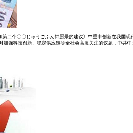
和第二个〇〇じゅうごふん钟愿景的建议》中重申创新在我国现
对加强科技创新、稳定供应链等全社会高度关注的议题，中共中