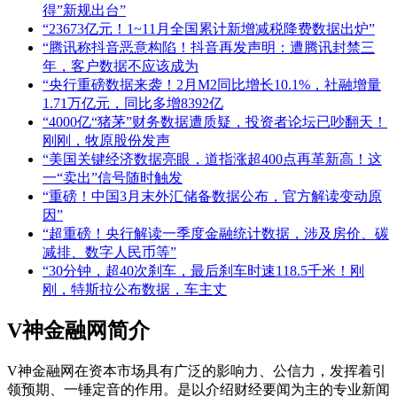
得”新规出台”
“23673亿元！1~11月全国累计新增减税降费数据出炉”
“腾讯称抖音恶意构陷！抖音再发声明：遭腾讯封禁三
年，客户数据不应该成为
“央行重磅数据来袭！2月M2同比增长10.1%，社融增量
1.71万亿元，同比多增8392亿
“4000亿“猪茅”财务数据遭质疑，投资者论坛已吵翻天！
刚刚，牧原股份发声
“美国关键经济数据亮眼，道指涨超400点再革新高！这
一“卖出”信号随时触发
“重磅！中国3月末外汇储备数据公布，官方解读变动原
因”
“超重磅！央行解读一季度金融统计数据，涉及房价、碳
减排、数字人民币等”
“30分钟，超40次刹车，最后刹车时速118.5千米！刚
刚，特斯拉公布数据，车主丈
V神金融网简介
V神金融网在资本市场具有广泛的影响力、公信力，发挥着引
领预期、一锤定音的作用。是以介绍财经要闻为主的专业新闻