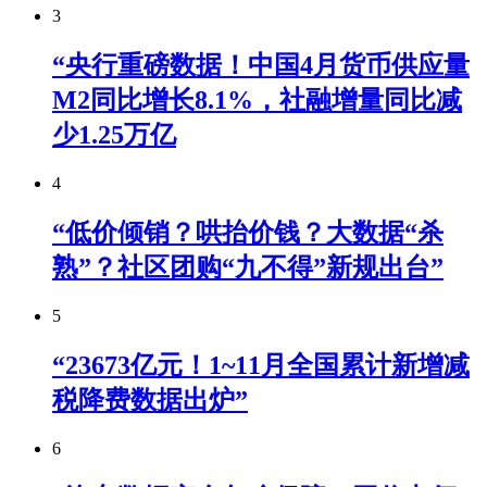
3
“央行重磅数据！中国4月货币供应量
M2同比增长8.1%，社融增量同比减
少1.25万亿
4
“低价倾销？哄抬价钱？大数据“杀
熟”？社区团购“九不得”新规出台”
5
“23673亿元！1~11月全国累计新增减
税降费数据出炉”
6