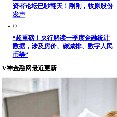
资者论坛已吵翻天！刚刚，牧原股份
发声
10
“超重磅！央行解读一季度金融统计
数据，涉及房价、碳减排、数字人民
币等”
V神金融网最近更新