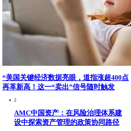
“美国关键经济数据亮眼，道指涨超400点
再革新高！这一“卖出”信号随时触发
2
AMC中国资产：在风险治理体系建
设中探索资产管理的政策协同路径