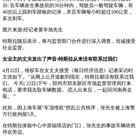
示: 在车辆发生事故前的30分钟内，驾驶员一般驾驶车辆，有
40次以上踩刹车踏板的记录，并且车辆每小时超过100公里，
多次刹车。
图片来源:经记者黄辛旭先生
特斯拉随后表示，将与监管部门合作进行深入调查，坦诚接受
社会监督。
女业主的丈夫发出了声音:特斯拉从来没有联系过我们
4月22日，维权车在女丈夫接受《每日经济信息》记者采访时
主张如下。 “从网上公开道歉到现在，特斯拉都没有联系过我
们。 今天( 22日)下午，郑州市郑东新区市场监督管理局打来
电话，要求我去取车辆数据。 恋人出来后，一起回河南再去
取。 ”
此前，因上海车展“车顶维权”扰乱公共秩序，张先生被上海警
方行政拘留5天。
在特斯拉体验中心中原福塔店的门口，张先生的事故车辆依然
停在旁边。