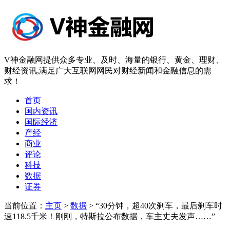
V神金融网提供众多专业、及时、海量的银行、黄金、理财、
财经资讯,满足广大互联网网民对财经新闻和金融信息的需
求！
首页
国内资讯
国际经济
产经
商业
评论
科技
数据
证券
当前位置：
主页
>
数据
> “30分钟，超40次刹车，最后刹车时
速118.5千米！刚刚，特斯拉公布数据，车主丈夫发声……”