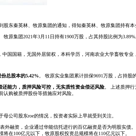
接到股东秦英林、牧原集团的通知，得知秦英林、牧原集团持有本
。 牧原集团2021年3月11日持有1900万股，占其持股比例为3.
岁，中国国籍，无国外居留权，本科学历，河南农业大学畜牧专业
份总股本的5.42%
。 牧原实业集团累计担保9691万股，占持股的1
偿还能力，质押风险可控，无实质性资金偿还风险
。 上述质押
提前认购被质押股份等措施应对风险。
于母公司股东roe的情况，投资者实际上早就受到关注。
表外融资，企业通过华能信托进行的百亿融资是否为明股实债。 2
将在100亿元以下，牧原股权投资总规模将在110亿元以下。