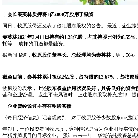
丨会长秦英林质押将1亿2800万股用于融资
同日，牧原股份还发表了侵犯股东股权的公告。 最近，企业
秦英林2021年3月11日持有约1.28亿股，占其持股比例为8.55%
托等。 质押的用途都是融资。
据新闻报道，
牧原股份董事长、总经理均为秦英林
，男，56
截至目前，秦英林累计担保2亿股，占持股的13.67%，占牧原股
牧原股份表示，
上述股东权益信用状况良好，具备良好的资金
营和企业管理。 发生平仓风险时，上述股东采取补充质押、
丨企业曾经说过不存在明股实债
《每日经济信息》记者观察到，对于牧原股份少数股东roe远低
年7月，一位投资者问牧原股，这种情况是否为企业明股实债的
生猪养殖项目的目标企业。 预计未来一年，华能信托投资总规模