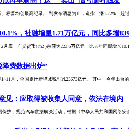
0点再革新高！这一“卖出”信号随时触发
均创最高纪录。 到发布消息为止，道指上涨1.22%，超过400点；
.1%，社融增量1.71万亿元，同比多增839
2月底，广义货币( m2 )余额为223.6万亿元，比去年同期增长1
减税降费数据出炉”
年1~11月，全国累计新增减税削减23673亿元。 其中，今年
求意见：应取得被收集人同意，依法在境内
数据保护，规范汽车数据解决活动，根据《中华人民共和国网络安