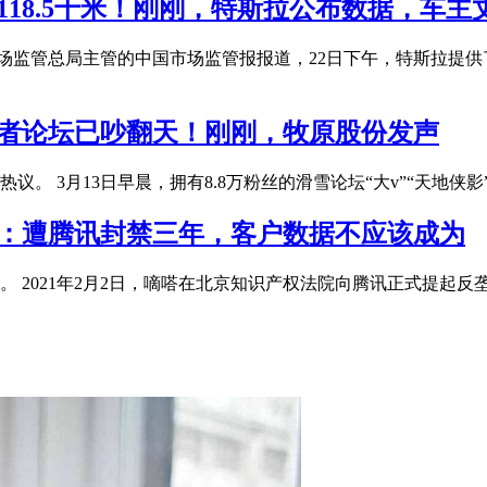
118.5千米！刚刚，特斯拉公布数据，车主
市场监管总局主管的中国市场监管报报道，22日下午，特斯拉提
投资者论坛已吵翻天！刚刚，牧原股份发声
。 3月13日早晨，拥有8.8万粉丝的滑雪论坛“大v”“天地侠
明：遭腾讯封禁三年，客户数据不应该成为
 2021年2月2日，嘀嗒在北京知识产权法院向腾讯正式提起反垄断