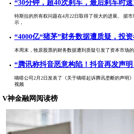
“30分钟，超40次刹车，最后刹车时速
特斯拉的所有权问题在4月22日取得了很大的进展。 据
示，
“4000亿“猪茅”财务数据遭质疑，
本周末，牧原股票的财务数据遭到质疑引发了资本市场的热议
“腾讯称抖音恶意构陷！抖音再发声
嘀嗒公司2月2日发表了《关于嘀嗒起诉腾讯垄断的声明》。
视频
V神金融网阅读榜