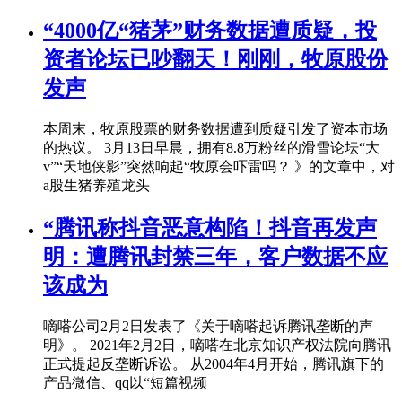
“4000亿“猪茅”财务数据遭质疑，投
资者论坛已吵翻天！刚刚，牧原股份
发声
本周末，牧原股票的财务数据遭到质疑引发了资本市场
的热议。 3月13日早晨，拥有8.8万粉丝的滑雪论坛“大
v”“天地侠影”突然响起“牧原会吓雷吗？ 》的文章中，对
a股生猪养殖龙头
“腾讯称抖音恶意构陷！抖音再发声
明：遭腾讯封禁三年，客户数据不应
该成为
嘀嗒公司2月2日发表了《关于嘀嗒起诉腾讯垄断的声
明》。 2021年2月2日，嘀嗒在北京知识产权法院向腾讯
正式提起反垄断诉讼。 从2004年4月开始，腾讯旗下的
产品微信、qq以“短篇视频