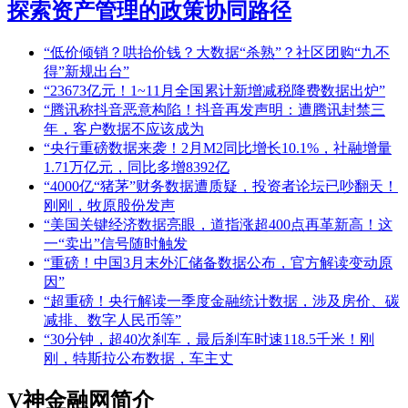
探索资产管理的政策协同路径
“低价倾销？哄抬价钱？大数据“杀熟”？社区团购“九不
得”新规出台”
“23673亿元！1~11月全国累计新增减税降费数据出炉”
“腾讯称抖音恶意构陷！抖音再发声明：遭腾讯封禁三
年，客户数据不应该成为
“央行重磅数据来袭！2月M2同比增长10.1%，社融增量
1.71万亿元，同比多增8392亿
“4000亿“猪茅”财务数据遭质疑，投资者论坛已吵翻天！
刚刚，牧原股份发声
“美国关键经济数据亮眼，道指涨超400点再革新高！这
一“卖出”信号随时触发
“重磅！中国3月末外汇储备数据公布，官方解读变动原
因”
“超重磅！央行解读一季度金融统计数据，涉及房价、碳
减排、数字人民币等”
“30分钟，超40次刹车，最后刹车时速118.5千米！刚
刚，特斯拉公布数据，车主丈
V神金融网简介