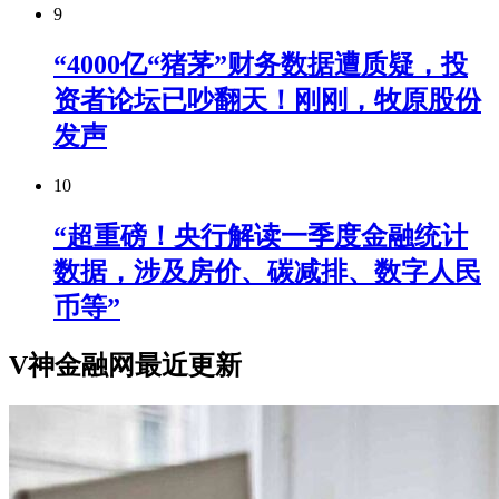
9
“4000亿“猪茅”财务数据遭质疑，投
资者论坛已吵翻天！刚刚，牧原股份
发声
10
“超重磅！央行解读一季度金融统计
数据，涉及房价、碳减排、数字人民
币等”
V神金融网最近更新