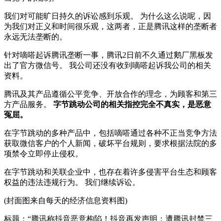
我们对可能旷日持久的诉讼感到乐观。 为什么这么说呢，因
为我们对正义和时间很乐观，这两者，正是腾讯这样的垄断者
永远无法垄断的。
针对嘀嗒起诉腾讯垄断一事，腾讯2日前不久通过鹅厂黑板发
出了官方微信号。 我公司还没有收到嘀嗒起诉我公司的相关
资料。
腾讯及其产品遵循公平竞争、开放合作的理念，为顾客和第三
方产品服务。
字节跳动公司的相关指控完全不真实，是恶意
冤屈。
在字节跳动的多种产品中，包括嘀嗒通过各种不正当竞争方法
获取微信客户的个人新闻，破坏平台规则，要求根据法院的多
项禁令立即停止侵权。
在字节跳动和关联企业中，也存在着许多侵害平台生态和顾客
权益的违法违规行为。 我们继续诉讼。
(封面图来自每天的经济信息资料图)
标题：“腾讯称抖音恶意构陷！抖音再发声明：遭腾讯封禁三