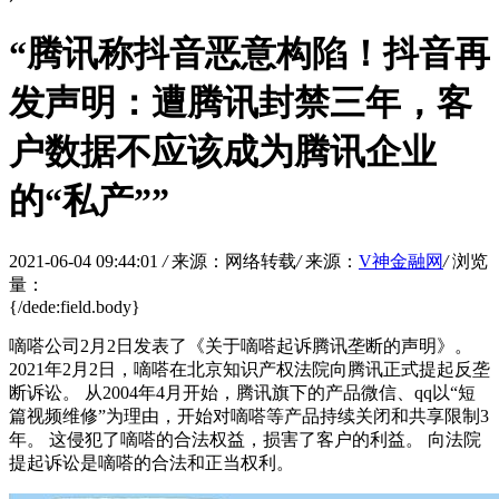
“腾讯称抖音恶意构陷！抖音再
发声明：遭腾讯封禁三年，客
户数据不应该成为腾讯企业
的“私产””
2021-06-04 09:44:01
/
来源：网络转载
/
来源：
V神金融网
/
浏览
量：
{/dede:field.body}
嘀嗒公司2月2日发表了《关于嘀嗒起诉腾讯垄断的声明》。
2021年2月2日，嘀嗒在北京知识产权法院向腾讯正式提起反垄
断诉讼。 从2004年4月开始，腾讯旗下的产品微信、qq以“短
篇视频维修”为理由，开始对嘀嗒等产品持续关闭和共享限制3
年。 这侵犯了嘀嗒的合法权益，损害了客户的利益。 向法院
提起诉讼是嘀嗒的合法和正当权利。