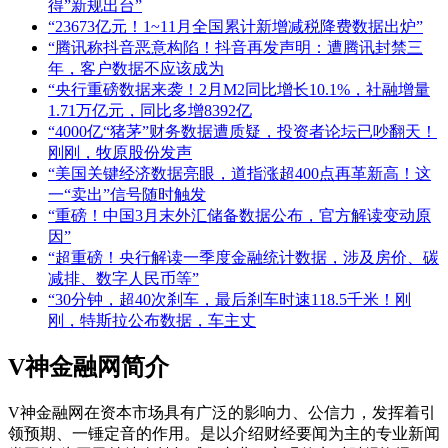
得”新规出台”
“23673亿元！1~11月全国累计新增减税降费数据出炉”
“腾讯称抖音恶意构陷！抖音再发声明：遭腾讯封禁三
年，客户数据不应该成为
“央行重磅数据来袭！2月M2同比增长10.1%，社融增量
1.71万亿元，同比多增8392亿
“4000亿“猪茅”财务数据遭质疑，投资者论坛已吵翻天！
刚刚，牧原股份发声
“美国关键经济数据亮眼，道指涨超400点再革新高！这
一“卖出”信号随时触发
“重磅！中国3月末外汇储备数据公布，官方解读变动原
因”
“超重磅！央行解读一季度金融统计数据，涉及房价、碳
减排、数字人民币等”
“30分钟，超40次刹车，最后刹车时速118.5千米！刚
刚，特斯拉公布数据，车主丈
V神金融网简介
V神金融网在资本市场具有广泛的影响力、公信力，发挥着引
领预期、一锤定音的作用。是以介绍财经要闻为主的专业新闻