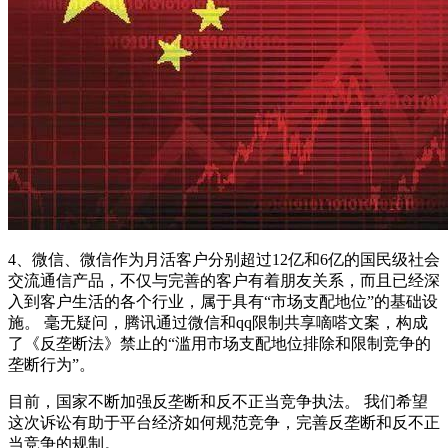
4、微信、微信作为月活客户分别超过12亿和6亿的国民级社会
交流通信产品，不仅与完善的客户有着朋友关系，而且已经深
入到客户生活的各个行业，属于具有“市场支配地位”的基础设
施。 毫无疑问，腾讯通过微信和qq限制共享嘀嗒文案，构成
了《反垄断法》禁止的“滥用市场支配地位排除和限制竞争的
垄断行为”。
目前，国家不断加强反垄断和反不正当竞争执法。 我们希望
这次诉讼有助于平台经济如何规范竞争，完善反垄断和反不正
当竞争的规制。